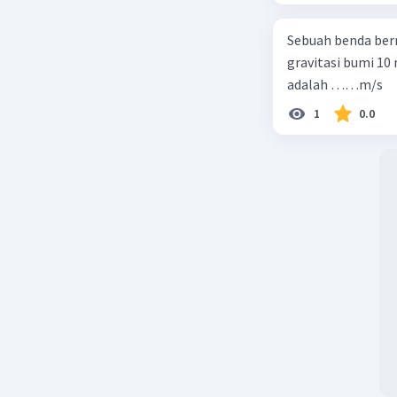
Sebuah benda berm
gravitasi bumi 10
adalah ……m/s
1
0.0