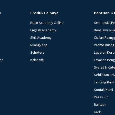
u
Produk Lainnya
Bantuan & 
Brain Academy Online
Kredensial P
English Academy
Beasiswa Ru
Skill Academy
Cicilan Ruang
Ruangkerja
Promo Ruang
Schoters
Laporan Kere
ess
Kalananti
Layanan Pen
Syarat & Ket
Kebijakan Pri
Tentang Kami
Kontak Kami
Press Kit
Bantuan
Karir