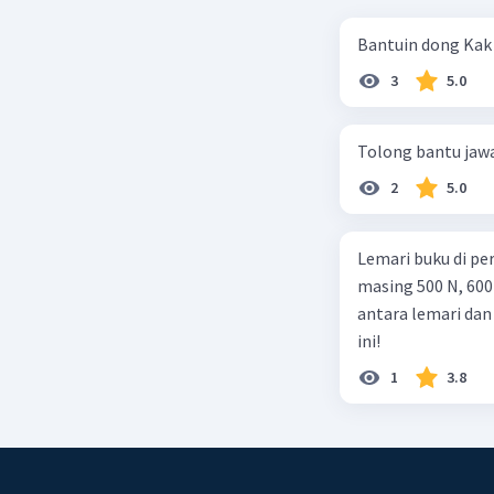
Bantuin dong Kak
3
5.0
Tolong bantu jaw
2
5.0
Lemari buku di pe
masing 500 N, 600
antara lemari dan
ini!
1
3.8