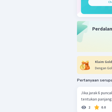
Ch
bekerj
magnet
kemamp
Perdala
Beri R
Klaim Gold
Dengan Gol
Pertanyaan serup
Jika jarak 6 punc
tentukan panjan
2
0.0