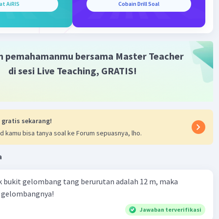
at AiRIS
Cobain Drill Soal
a. Hal ini dapat dilakukan dengan menggunakan alat
ometer yang mengevaluasi kuat medan magnet dan
uan magnet untuk menarik magnet lain.
m pemahamanmu bersama Master Teacher
·
0.0
(
0
)
Balas
ating
di sesi Live Teaching, GRATIS!
 gratis sekarang!
d kamu bisa tanya soal ke Forum sepuasnya, lho.
Iklan
a
ak bukit gelombang tang berurutan adalah 12 m, maka
g gelombangnya!
Jawaban terverifikasi