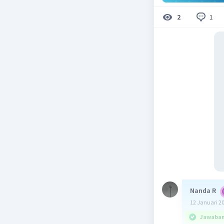
1
2
Nanda R
12 Januari 2
Jawaban 