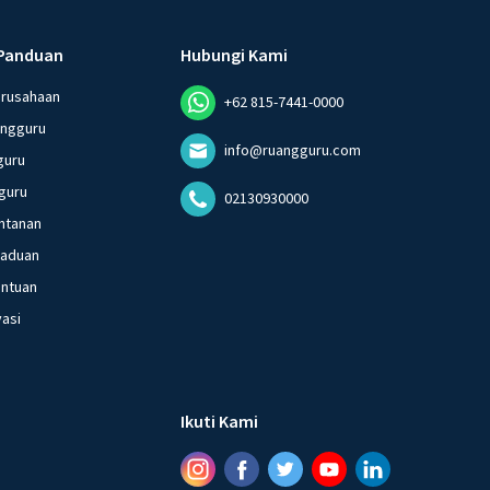
Panduan
Hubungi Kami
erusahaan
+62 815-7441-0000
angguru
info@ruangguru.com
guru
guru
02130930000
ntanan
gaduan
entuan
vasi
Ikuti Kami