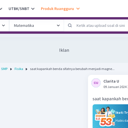
UTBK/SNBT
Produk Ruangguru
Iklan
SMP
Fisika
saat kapankah benda sifatnya berubah menjadi magne...
Clarita U
09 Januari 2024 
saat kapankah be
Ikuti T
Habis d