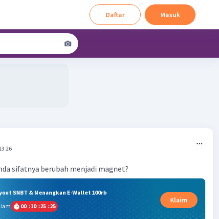
Daftar
Masuk
13:26
nda sifatnya berubah menjadi magnet?
ryout SNBT & Menangkan E-Wallet 100rb
Klaim
alam
00
:
10
:
25
:
25