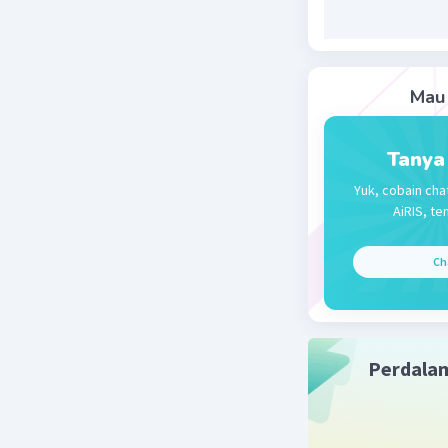
Mau 
Tanya
Yuk, cobain cha
AiRIS, te
Ch
Perdala