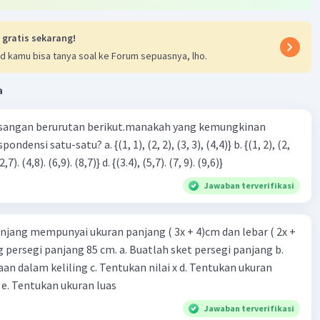
 gratis sekarang!
d kamu bisa tanya soal ke Forum sepuasnya, lho.
a
sangan berurutan berikut.manakah yang kemungkinan
3), (3, 4). (4,5)} c. {(2,7). (4,8). (6,9). (8,7)} d. {(3.4), (5,7). (7, 9). (9,6)}
Jawaban terverifikasi
njang mempunyai ukuran panjang ( 3x + 4)cm dan lebar ( 2x +
ing persegi panjang 85 cm. a. Buatlah sket persegi panjang b.
n dalam keliling c. Tentukan nilai x d. Tentukan ukuran
 e. Tentukan ukuran luas
Jawaban terverifikasi