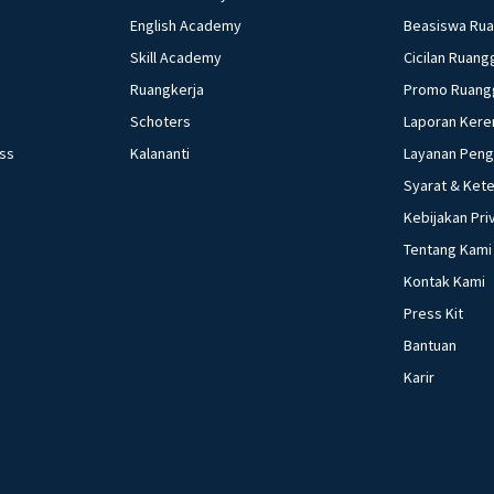
English Academy
Beasiswa Ru
Skill Academy
Cicilan Ruang
Ruangkerja
Promo Ruang
Schoters
Laporan Kere
ess
Kalananti
Layanan Pen
Syarat & Ket
Kebijakan Pri
Tentang Kami
Kontak Kami
Press Kit
Bantuan
Karir