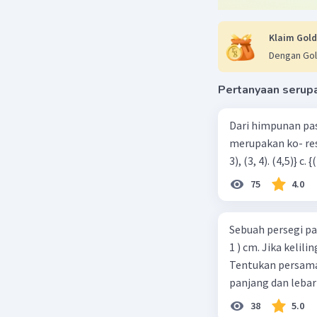
Klaim Gold
Dengan Gol
Pertanyaan serup
Dari himpunan pa
merupakan ko- respondensi satu-satu? a. {(1, 1), (2, 2), (3, 3), (4,4)} b. {(1, 2), (2,
75
4.0
Sebuah persegi pa
1 ) cm. Jika kelil
Tentukan persamaa
panjang dan lebar
38
5.0