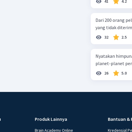
41
4.2
Dari 200 orang pe
yang tidak diterima
32
2.5
Nyatakan himpuna
planet-planet pen
26
5.0
u
Produk Lainnya
Bantuan & 
Brain Academy Online
Kredensial P