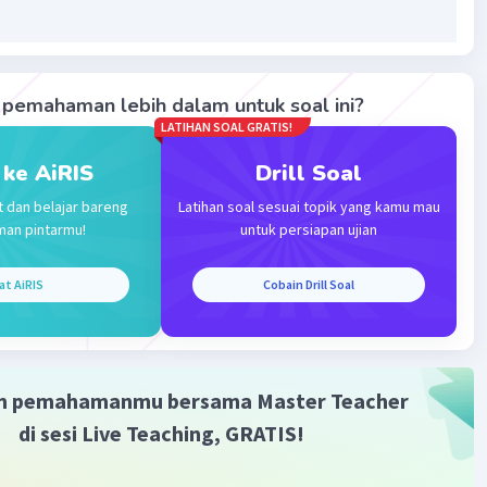
pemahaman lebih dalam untuk soal ini?
LATIHAN SOAL GRATIS!
 ke AiRIS
Drill Soal
Iklan
t dan belajar bareng
Latihan soal sesuai topik yang kamu mau
man pintarmu!
untuk persiapan ujian
at AiRIS
Cobain Drill Soal
m pemahamanmu bersama Master Teacher
di sesi Live Teaching, GRATIS!