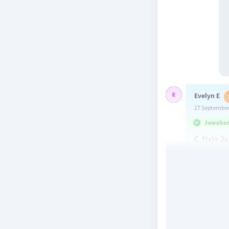
Evelyn E
27 September
Jawaban 
C. f(x)= 2x
--> cek :
x= 2--> 2
x= 3--> 2
x= 4--> 2
x= 5--> 2
Beri R