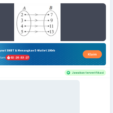
ryout SNBT & Menangkan E-Wallet 100rb
Klaim
alam
02
:
20
:
53
:
27
Jawaban terverifikasi