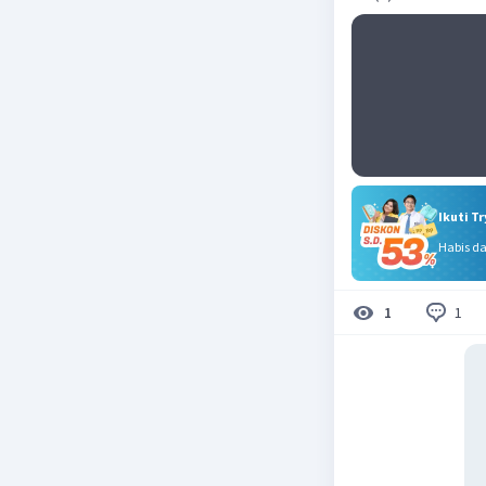
Ikuti T
Habis d
1
1