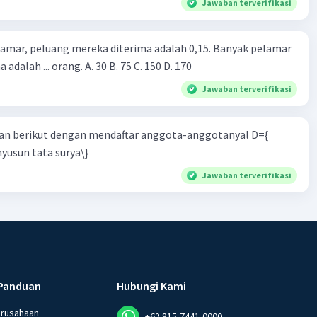
Jawaban terverifikasi
lamar, peluang mereka diterima adalah 0,15. Banyak pelamar
 adalah ... orang. A. 30 B. 75 C. 150 D. 170
Jawaban terverifikasi
n berikut dengan mendaftar anggota-anggotanyal D={
yusun tata surya\}
Jawaban terverifikasi
Panduan
Hubungi Kami
erusahaan
+62 815-7441-0000