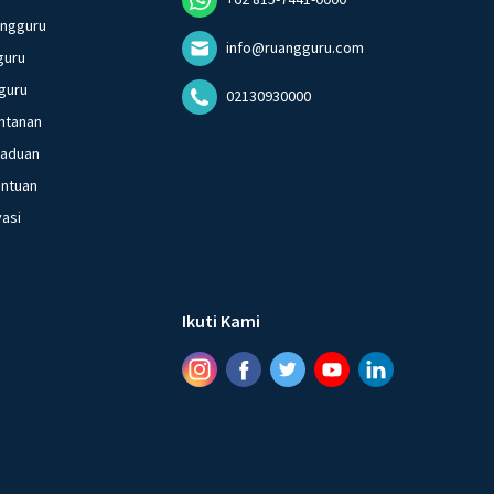
angguru
info@ruangguru.com
guru
guru
02130930000
ntanan
gaduan
entuan
vasi
Ikuti Kami