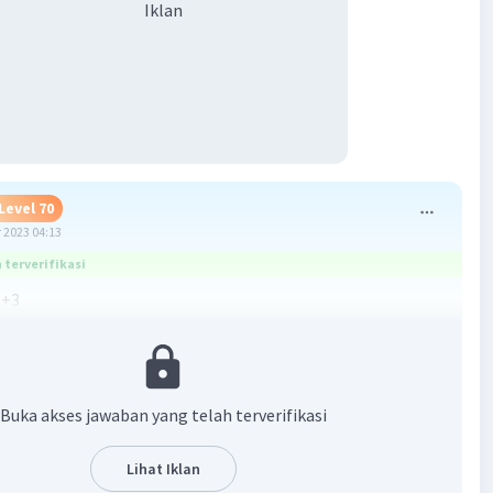
Iklan
Level 70
 2023 04:13
terverifikasi
 +3
(2)+3=4+3=7
(3)+3=6+3=9
(4)+3=8+3=11
Buka akses jawaban yang telah terverifikasi
(5)+3=10+3=13
Lihat Iklan
·
0.0
(
0
)
Balas
ating