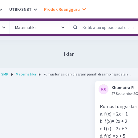
UTBK/SNBT
Produk Ruangguru
Iklan
SMP
Matematika
Rumus fungsi dari diagram panah di samping adalah ...
Khumaira R
27 September 20
Rumus fungsi dari
a. f(x) = 2x + 1
b. f(x)= 2x + 2
c. f(x) = 2x + 3
d. f(x) = x + 5