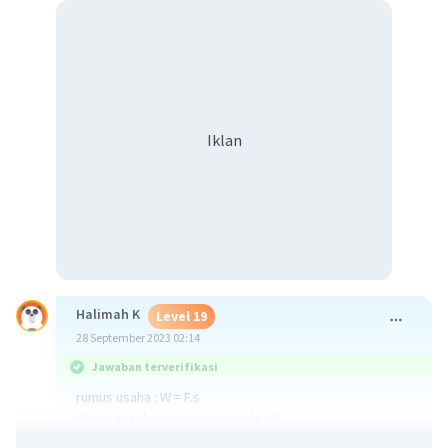
Iklan
Halimah K
Level 19
28 September 2023 02:14
Jawaban terverifikasi
rumus usaha : W = F.s
W = usaha dengan satuan Joule (J)
F = gaya dengan satuan Newton (N)