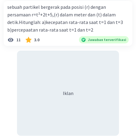
sebuah partikel bergerak pada posisi (r) dengan
persamaan r=t²+2t+5,(r) dalam meter dan (t) dalam
detik.Hitunglah: a)kecepatan rata-rata saat t=1 dan t=3
b)percepaatan rata-rata saat t=1 dan t=2
11
3.0
Jawaban terverifikasi
Iklan