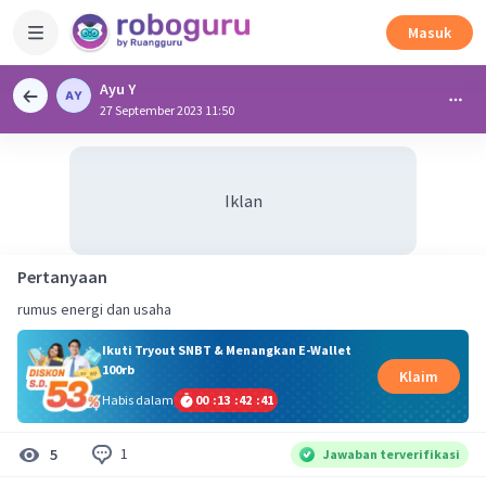
Masuk
Ayu Y
27 September 2023 11:50
Iklan
Pertanyaan
rumus energi dan usaha
Ikuti Tryout SNBT & Menangkan E-Wallet
100rb
Klaim
Habis dalam
00
:
13
:
42
:
41
1
5
Jawaban terverifikasi