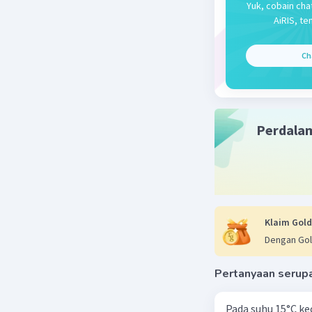
Yuk, cobain cha
AiRIS, te
Ch
Perdala
Klaim Gold
Dengan Gol
Pertanyaan serup
Pada suhu 15°C ke