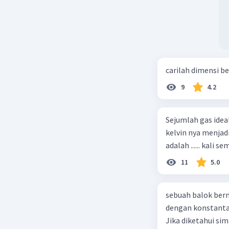
carilah dimensi b
9
4.2
Sejumlah gas idea
kelvin nya menjad
11
5.0
sebuah balok ber
dengan konstanta 
Jika diketahui s