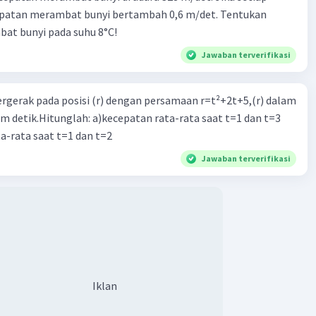
epatan merambat bunyi bertambah 0,6 m/det. Tentukan
at bunyi pada suhu 8°C!
Jawaban terverifikasi
ergerak pada posisi (r) dengan persamaan r=t²+2t+5,(r) dalam
am detik.Hitunglah: a)kecepatan rata-rata saat t=1 dan t=3
a-rata saat t=1 dan t=2
Jawaban terverifikasi
Iklan