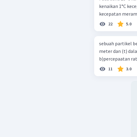
kenaikan 1°C kec
kecepatan meramb
22
5.0
sebuah partikel b
meter dan (t) dal
b)percepaatan rat
11
3.0