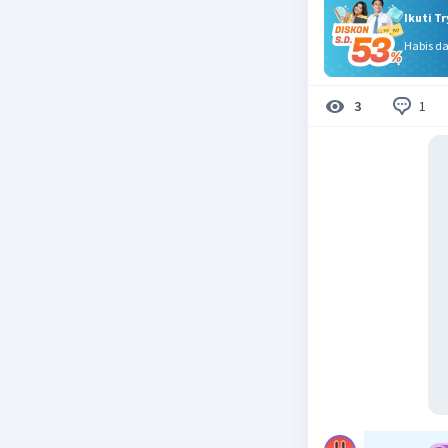
Ikuti T
Habis d
1
3