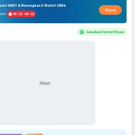
ryout SNBT & Menangkan E-Wallet 100rb
Klaim
alam
00
:
12
:
09
:
11
Jawaban terverifikasi
Iklan