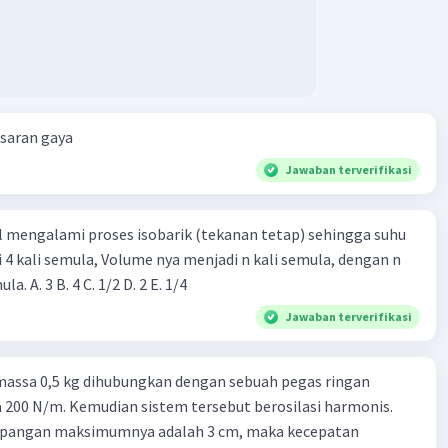
esaran gaya
Jawaban terverifikasi
l mengalami proses isobarik (tekanan tetap) sehingga suhu
i 4 kali semula, Volume nya menjadi n kali semula, dengan n
adalah ...... kali semula. A. 3 B. 4 C. 1/2 D. 2 E. 1/4
Jawaban terverifikasi
massa 0,5 kg dihubungkan dengan sebuah pegas ringan
200 N/m. Kemudian sistem tersebut berosilasi harmonis.
impangan maksimumnya adalah 3 cm, maka kecepatan