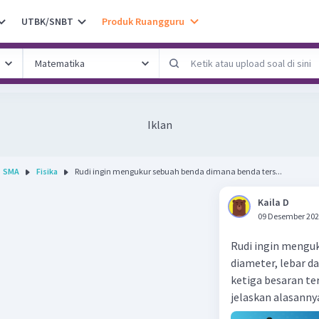
UTBK/SNBT
Produk Ruangguru
Iklan
SMA
Fisika
Rudi ingin mengukur sebuah benda dimana benda ters...
Kaila D
09 Desember 202
Rudi ingin mengu
diameter, lebar da
ketiga besaran ter
jelaskan alasanny