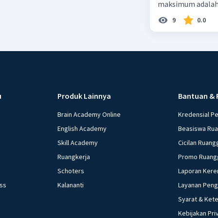
maksimum adalah
9
0.0
u
Produk Lainnya
Bantuan & 
Brain Academy Online
Kredensial P
English Academy
Beasiswa Ru
Skill Academy
Cicilan Ruang
Ruangkerja
Promo Ruang
Schoters
Laporan Kere
ess
Kalananti
Layanan Pen
Syarat & Ket
Kebijakan Pri