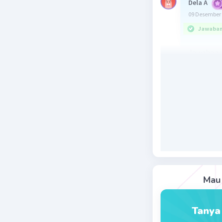
Dela A
09 Desember 
Jawaban 
Jawaban 
karena j
ketebala
dalam at
Beri R
Kail
10 De
Ter
Mau 
Tanya