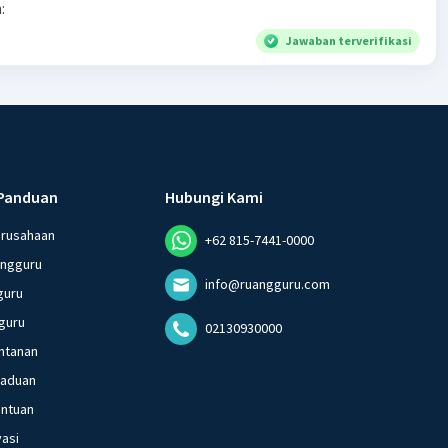
:
Jawaban terverifikasi
Panduan
Hubungi Kami
erusahaan
+62 815-7441-0000
angguru
info@ruangguru.com
guru
guru
02130930000
ntanan
gaduan
entuan
vasi