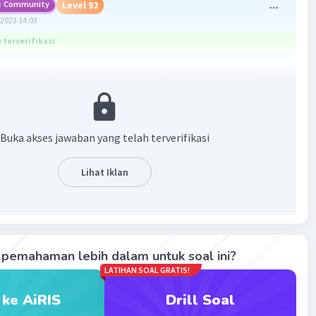
Community
Level 92
2023 14:03
terverifikasi
yang tepat adalah
jangka sorong. Alasannya adalah
angka sorong dapat digunakan untuk mengukur
n benda‐benda yang tipis, mengukur diameter bagian
au bagian luar, dan untuk mengukur kedalaman.
Buka akses jawaban yang telah terverifikasi
·
5.0
(
1
)
Balas
ating
Lihat Iklan
a D
Level 78
sember 2023 07:05
imakasih banyak
pemahaman lebih dalam untuk soal ini?
LATIHAN SOAL GRATIS!
 ke AiRIS
Drill Soal