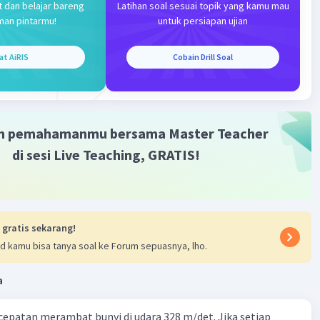
t dan belajar bareng
Latihan soal sesuai topik yang kamu mau
man pintarmu!
untuk persiapan ujian
Iklan
at AiRIS
Cobain Drill Soal
m pemahamanmu bersama Master Teacher
di sesi Live Teaching, GRATIS!
 gratis sekarang!
d kamu bisa tanya soal ke Forum sepuasnya, lho.
a
cepatan merambat bunyi di udara 328 m/det. Jika setiap