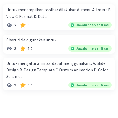
hari berikutnya dua kali lipat sebelumnya. Jadi Ana akan
mendapatkan seribu rupiah, 2 ribu rupiah, 4 ribu rupiah, 8
Untuk menampilkan toolbar dilakukan di menu A. Insert B.
ribu rupiah dan seterusnya. Mereka berniat untuk
View C. Format D. Data
melewati setiap hari masa liburnya di desa nenek dengan
2
5.0
Jawaban terverifikasi
membantu petani, dan mereka berdua sudah berjanji
untuk bekerja pada petani yang sama. Mengenai upah,
Chart title digunakan untuk...
mereka juga diam-diam sudah sepakat untuk membagi
sama rata dari yang diperoleh berdua. Pertanyaannya:
3
5.0
Jawaban terverifikasi
Kepada petani yang mana mereka bekerja sehingga
mendapat upah yang paling banyak ?
Untuk mengatur animasi dapat menggunakan... A. Slide
Design B. Design Template C.Custom Animation D. Color
Schemes​
3
5.0
Jawaban terverifikasi