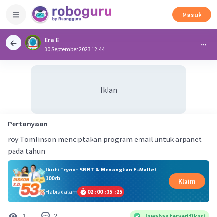
Masuk
Era E
30 September 2023 12:44
Iklan
Pertanyaan
roy Tomlinson menciptakan program email untuk arpanet
pada tahun
Ikuti Tryout SNBT & Menangkan E-Wallet
100rb
Klaim
Habis dalam
02
:
00
:
35
:
24
2
1
Jawaban terverifikasi