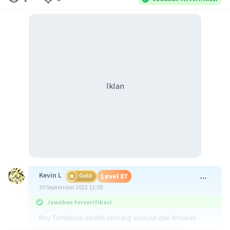
Iklan
Kevin L
Gold
Level 87
30 September 2023 12:59
Jawaban terverifikasi
Roy Tomlinson adalah seorang insinyur dan ilmuwan
komputer yang memainkan peran kunci dalam