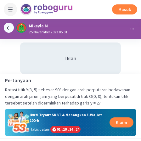
Masuk
Mikeyla M
25 November 2023 05:01
Iklan
Pertanyaan
Rotasi titik Y(3, 5) sebesar 90° dengan arah perputaran berlawanan
dengan arah jarum jam yang berpusat di titik O(0, 0), tentukan titik
tersebut setelah dicerminkan terhadap garis y = 2?
Ikuti Tryout SNBT & Menangkan E-Wallet
100rb
Klaim
Habis dalam
01
:
19
:
24
:
23