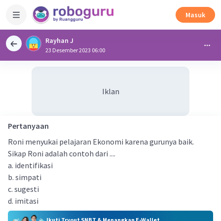
Masuk
Rayhan J
23 Desember 2023 06:00
Iklan
Pertanyaan
Roni menyukai pelajaran Ekonomi karena gurunya baik.
Sikap Roni adalah contoh dari ....
a. identifikasi
b. simpati
c. sugesti
d. imitasi
Ikuti Tryout SNBT & Menangkan E-Wallet