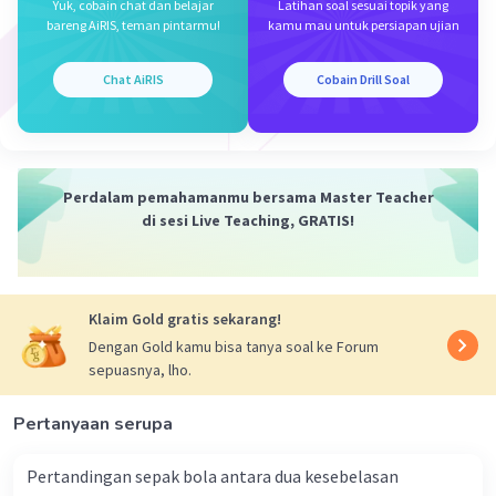
Yuk, cobain chat dan belajar
Latihan soal sesuai topik yang
bareng AiRIS, teman pintarmu!
kamu mau untuk persiapan ujian
Chat AiRIS
Cobain Drill Soal
Perdalam pemahamanmu bersama Master Teacher
di sesi Live Teaching, GRATIS!
Klaim Gold gratis sekarang!
Dengan Gold kamu bisa tanya soal ke Forum
sepuasnya, lho.
Pertanyaan serupa
Pertandingan sepak bola antara dua kesebelasan