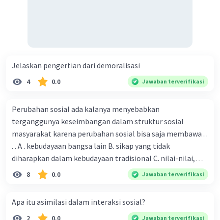
Jelaskan pengertian dari demoralisasi
4
0.0
Jawaban terverifikasi
Perubahan sosial ada kalanya menyebabkan
terganggunya keseimbangan dalam struktur sosial
masyarakat karena perubahan sosial bisa saja membawa . .
. . A . kebudayaan bangsa lain B. sikap yang tidak
diharapkan dalam kebudayaan tradisional C. nilai-nilai,
sikap, dan pola . perilaku yang berbeda D. tidak sesuai
8
0.0
Jawaban terverifikasi
dengan kebudayaan masyarakat setempat
Apa itu asimilasi dalam interaksi sosial?
2
0.0
Jawaban terverifikasi