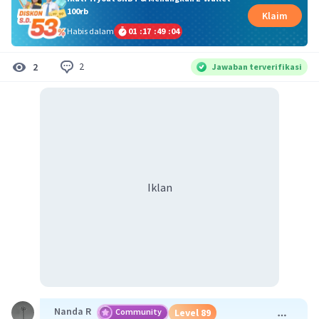
100rb
Klaim
Habis dalam
01
:
17
:
49
:
04
2
2
Jawaban terverifikasi
Iklan
Nanda R
Community
Level 89