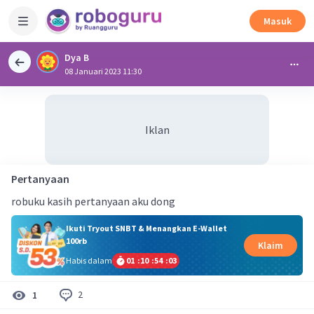
Masuk
Dya B
08 Januari 2023 11:30
Iklan
Pertanyaan
robuku kasih pertanyaan aku dong
Ikuti Tryout SNBT & Menangkan E-Wallet
100rb
Klaim
Habis dalam
01
:
10
:
54
:
02
2
1