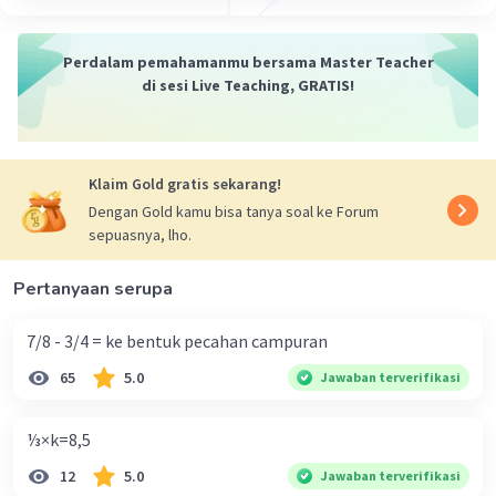
Perdalam pemahamanmu bersama Master Teacher
di sesi Live Teaching, GRATIS!
Klaim Gold gratis sekarang!
Dengan Gold kamu bisa tanya soal ke Forum
sepuasnya, lho.
Pertanyaan serupa
7/8 - 3/4 = ke bentuk pecahan campuran
65
5.0
Jawaban terverifikasi
⅓×k=8,5
12
5.0
Jawaban terverifikasi