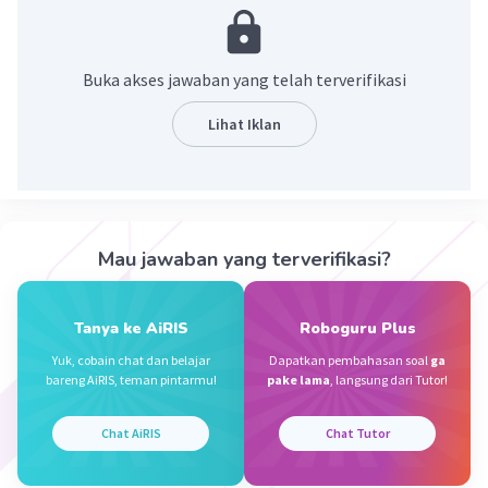
·
5.0
(
1
)
Balas
Beri Rating
Khalisa Q
Level 38
19 Juli 2025 03:21
Buka akses jawaban yang telah terverifikasi
saya teh gak tahu 🤞
Lihat Iklan
— Tampilkan 2 balasan lainnya
Raditya A
Level 14
Mau jawaban yang terverifikasi?
08 Januari 2023 12:09
3656 itu ya
Tanya ke AiRIS
Roboguru Plus
Iklan
Yuk, cobain chat dan belajar
Dapatkan pembahasan soal
ga
bareng AiRIS, teman pintarmu!
pake lama
, langsung dari Tutor!
·
0.0
(
0
)
Balas
Beri Rating
Chat AiRIS
Chat Tutor