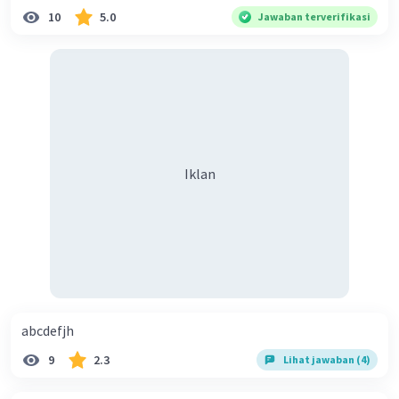
·
0.0
(
0
)
Balas
Beri Rating
10
5.0
Jawaban terverifikasi
Iklan
abcdefjh
9
2.3
Lihat jawaban (4)