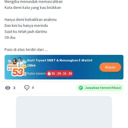
Mengiba menunduk memasrahkan
Kata demi kata yang kau bisikkan
Hanya demi kebaikkan anakmu
Dan kini ku hanya merindu
Saat ku telah jauh darimu
Oh ibu
Puisi di atas terdiri dari ....
Ikuti Tryout SNBT & Menangkan E-Wallet
100rb
Klaim
Habis dalam
01
:
19
:
15
:
35
4
3
Jawaban terverifikasi