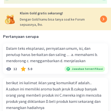
Bait ketiga:
"Hanya demi kebaikkan anakmu
Dan kini ku hanya merindu
Klaim Gold gratis sekarang!
Saat ku telah jauh darimu
Dengan Gold kamu bisa tanya soal ke Forum
Oh ibu"
sepuasnya, lho.
Sehingga, ada total 3 bait dan 11 larik dalam puisi ini.
Pertanyaan serupa
·
0.0
(
0
)
Balas
Beri Rating
Dalam teks eksplanasi, pernyataan umum, isi, dan
penutup harus berkaitan dan saling ... . a. memahami b.
Nanda R
Community
Level 89
mendorong c. menggambarkan d. menjelaskan
10 Oktober 2023 23:08
puisi diatas terdiri dari 3 bait dan 11 larik
12
5.0
Jawaban terverifikasi
·
0.0
(
0
)
Balas
Beri Rating
berikut ini kalimat iklan yang komunikatif adalah...
A.sabun ini memiliki aroma buah jeruk B.cukup banyak
Muhammad R
Level 63
orang yang membeli produk ini C.mereka ingin mencoba
11 Oktober 2023 00:04
produk yang diiklankan D.beli produk kami sekarang dan
terdiri dari tiga bait dan 11 larik
menangkan hadiahnya