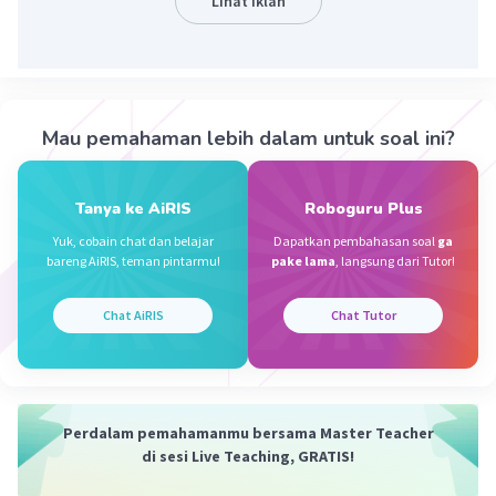
Lihat Iklan
Kevin L
Gold
Level 87
11 Oktober 2023 12:46
Jawaban terverifikasi
Mau pemahaman lebih dalam untuk soal ini?
Puisi di atas memang terdiri dari 3 bait, dan masing-
masing bait terdiri dari sejumlah larik. Untuk penjelasan
Iklan
lebih lanjut:
Tanya ke AiRIS
Roboguru Plus
Bait pertama:
Yuk, cobain chat dan belajar
Dapatkan pembahasan soal
ga
bareng AiRIS, teman pintarmu!
pake lama
, langsung dari Tutor!
"Sering kali ku terlupakan
Dalam dekapan malam
Dalam dingin sepi kegelapan"
Chat AiRIS
Chat Tutor
Bait kedua:
"Tengadah tanganmu menghadap Tuhan
Meminta memohon mendoakan
Mengiba menunduk memasrahkan
Perdalam pemahamanmu bersama Master Teacher
Kata demi kata yang kau bisikkan"
di sesi Live Teaching, GRATIS!