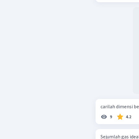
F1y = 3 N
F2x = -10 
Hitung re
Rx = F1x +
Rx = 5,19 
Rx = -4,81
Ry = F1y
Ry = 3 N
Besar res
R = √(Rx² 
R = √((-4,
R = 5,7 N
carilah dimensi b
9
4.2
Jadi besar
Oleh kare
Sejumlah gas idea