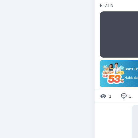
E. 21 N
Ikuti T
Habis d
1
1