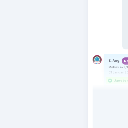
E. Ang
R
Mahasiswa/A
09 Januari 2
Jawaban 
Jawaban y
Setiap ve
lurus. Ve
komponen 
disebut v