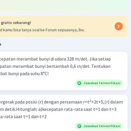
:
 gratis sekarang!
d kamu bisa tanya soal ke Forum sepuasnya, lho.
a
cepatan merambat bunyi di udara 328 m/det. Jika setiap
an :
epatan merambat bunyi bertambah 0,6 m/det. Tentukan
omponen vektor masing-masing gaya :
at bunyi pada suhu 8°C!
s 𝜃
s 30°
Jawaban terverifikasi
√3)
 N
ergerak pada posisi (r) dengan persamaan r=t²+2t+5,(r) dalam
 N
am detik.Hitunglah: a)kecepatan rata-rata saat t=1 dan t=3
n 𝜃
a-rata saat t=1 dan t=2
n 30°
)
Jawaban terverifikasi