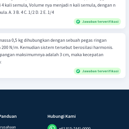
·
3.7
(
3
)
Balas
ating
i 4 kali semula, Volume nya menjadi n kali semula, dengan n
adalah ...... kali semula. A. 3 B. 4 C. 1/2 D. 2 E. 1/4
Jawaban terverifikasi
massa 0,5 kg dihubungkan dengan sebuah pegas ringan
200 N/m. Kemudian sistem tersebut berosilasi harmonis.
Iklan
impangan maksimumnya adalah 3 cm, maka kecepatan
:
Jawaban terverifikasi
Panduan
Hubungi Kami
erusahaan
+62 815-7441-0000