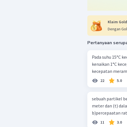
Diketahui 
F1 = 6 N
𝜃 = 30°
Klaim Gold
F2 = 10 N
Dengan Gol
Ditanya :
Pertanyaan serup
R = ....?
Pada suhu 15°C ke
Pembahas
kenaikan 1°C kec
Hitung k
kecepatan meramb
F1x = F1 co
F1x = 6 co
22
5.0
F1x = 6(½
F1x = 3√3
sebuah partikel b
F1x = 5,19
meter dan (t) dal
F1y = F1 si
b)percepaatan rat
F1y = 6 si
F1y = 6(½
11
3.0