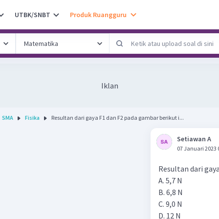
UTBK/SNBT
Produk Ruangguru
Iklan
SMA
Fisika
Resultan dari gaya F1 dan F2 pada gambar berikut i...
Setiawan A
07 Januari 2023 
Resultan dari gaya
A. 5,7 N
B. 6,8 N
C. 9,0 N
D. 12 N