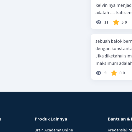
Beri R
kelvin nya menjad
11
5.0
sebuah balok ber
dengan konstanta 
Jika diketahui s
maksimum adalah
9
0.0
u
Produk Lainnya
Bantuan & 
Brain Academy Online
Kredensial P