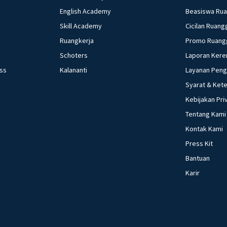
English Academy
Beasiswa Ru
Skill Academy
Cicilan Ruang
Ruangkerja
Promo Ruang
Schoters
Laporan Kere
ess
Kalananti
Layanan Pen
Syarat & Ket
Kebijakan Pri
Tentang Kami
Kontak Kami
Press Kit
Bantuan
Karir