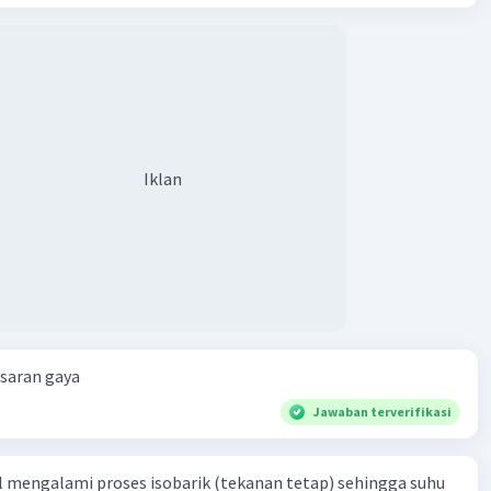
N
sultan vektor komponen :
 F2x
+ (-10)
Iklan
 N
ultan vektor dihitung dengan :
+ Ry²)
81)² + 3²)
esaran gaya
Jawaban terverifikasi
 resultan dari gaya F1 dan F2 tersebut adalah 5,7 N.
na itu jawaban yang benar adalah A.
l mengalami proses isobarik (tekanan tetap) sehingga suhu