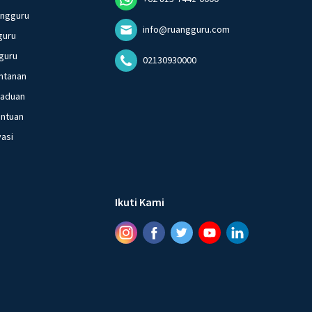
angguru
info@ruangguru.com
guru
guru
02130930000
ntanan
gaduan
entuan
vasi
Ikuti Kami