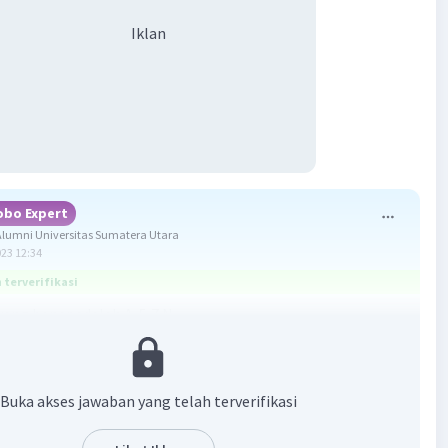
Iklan
obo Expert
lumni Universitas Sumatera Utara
023 12:34
terverifikasi
ang benar adalah A. 5,7 N
ktor dapat diuraikan menjadi dua vektor yang saling tegak
ktor pertama terletak pada sumbu-X disebut vektor
Buka akses jawaban yang telah terverifikasi
pada sumbu-X. Vektor kedua terletak pada sumbu-Y
ektor komponen pada sumbu-Y.