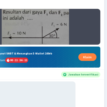
ryout SNBT & Menangkan E-Wallet 100rb
Klaim
alam
00
:
11
:
56
:
10
Jawaban terverifikasi