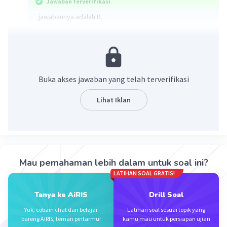
Jawaban terverifikasi
jawabannya adalah B.
Karena daerah asalnya memiliki tepat satu pasangan ke
daerah hasil.
·
0.0
(
0
)
Balas
Beri Rating
Buka akses jawaban yang telah terverifikasi
Lihat Iklan
Iklan
Mau pemahaman lebih dalam untuk soal ini?
LATIHAN SOAL GRATIS!
Tanya ke AiRIS
Drill Soal
Yuk, cobain chat dan belajar
Latihan soal sesuai topik yang
bareng AiRIS, teman pintarmu!
kamu mau untuk persiapan ujian