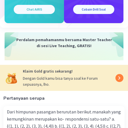
Chat AiRIS
Cobain Drill Soal
Perdalam pemahamanmu bersama Master Teacher
di sesi Live Teaching, GRATIS!
Klaim Gold gratis sekarang!
Dengan Gold kamu bisa tanya soal ke Forum
sepuasnya, lho.
Pertanyaan serupa
Dari himpunan pasangan berurutan berikut.manakah yang
kemungkinan merupakan ko- respondensi satu-satu? a.
{(1, 1), (2, 2), (3, 3), (4,4)} b. {(1, 2), (2, 3), (3, 4). (4,5)} c. {(2,7).