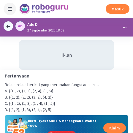
Masuk
Ade D
27 September 2023 18:58
Iklan
Pertanyaan
Relasi-relasi berikut yang merupakan fungsi adalah ....
A. {(1 , 2), (2, 3), (2, 4), (3, 5)}
B. {{1, 2), (2, 2), (3, 2), (4, 2)}
C. {(1 , 2), (1, 3), (1 , 4), (1 , 5)}
D. {{1, 2), (1, 3), (2, 4), (2, 5)}
Ikuti Tryout SNBT & Menangkan E-Wallet
100rb
Klaim