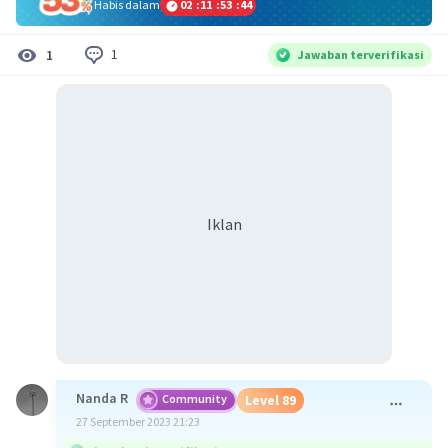
Habis dalam
02
:
11
:
53
:
44
1
1
Jawaban terverifikasi
Iklan
Nanda R
Community
Level 89
27 September 2023 21:23