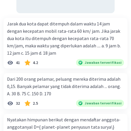
Jarak dua kota dapat ditempuh dalam waktu 14 jam
dengan kecepatan mobil rata-rata 60 km/ jam. Jika jarak
dua kota itu ditempuh dengan kecepatan rata-rata 70
km/jam, maka waktu yang diperlukan adalah .... a. 9 jam b.
12 jam c. 15 jam d. 18 jam
41
4.2
Jawaban terverifikasi
Dari 200 orang pelamar, peluang mereka diterima adalah
0,15. Banyak pelamar yang tidak diterima adalah ... orang.
A. 30 B. 75 C. 150 D. 170
32
2.5
Jawaban terverifikasi
Nyatakan himpunan berikut dengan mendaftar anggota-
anggotanyal D={ planet-planet penyusun tata surya\}