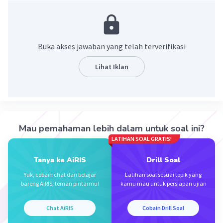
yang disebut sebagai daerah asal atau domain ke tepat
satu anggota himpunan lain yang disebut daerah kawan
(kodomain).
Buka akses jawaban yang telah terverifikasi
·
0.0
(
0
)
Balas
Beri Rating
Lihat Iklan
Mau pemahaman lebih dalam untuk soal ini?
Iklan
LATIHAN SOAL GRATIS!
Tanya ke AiRIS
Drill Soal
Yuk, cobain chat dan belajar
Latihan soal sesuai topik yang
bareng AiRIS, teman pintarmu!
kamu mau untuk persiapan ujian
Chat AiRIS
Cobain Drill Soal