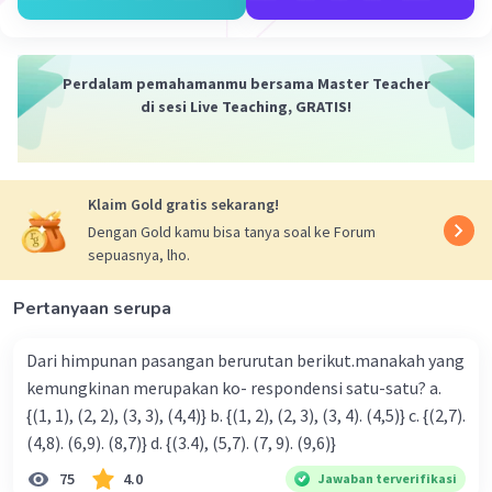
Perdalam pemahamanmu bersama Master Teacher
di sesi Live Teaching, GRATIS!
Klaim Gold gratis sekarang!
Dengan Gold kamu bisa tanya soal ke Forum
sepuasnya, lho.
Pertanyaan serupa
Dari himpunan pasangan berurutan berikut.manakah yang
kemungkinan merupakan ko- respondensi satu-satu? a.
{(1, 1), (2, 2), (3, 3), (4,4)} b. {(1, 2), (2, 3), (3, 4). (4,5)} c. {(2,7).
(4,8). (6,9). (8,7)} d. {(3.4), (5,7). (7, 9). (9,6)}
75
4.0
Jawaban terverifikasi