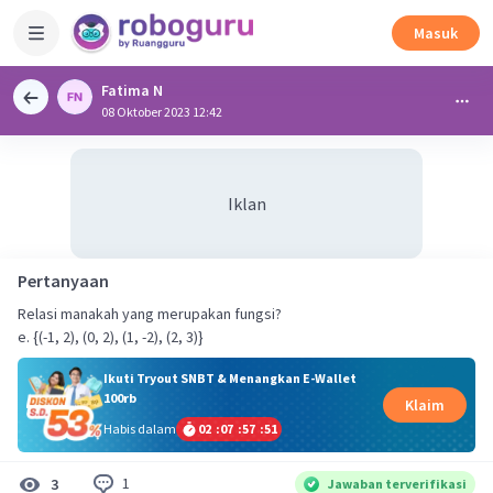
Masuk
Fatima N
08 Oktober 2023 12:42
Iklan
Pertanyaan
Relasi manakah yang merupakan fungsi?
e. {(-1, 2), (0, 2), (1, -2), (2, 3)}
Ikuti Tryout SNBT & Menangkan E-Wallet
100rb
Klaim
Habis dalam
02
:
07
:
57
:
51
1
3
Jawaban terverifikasi