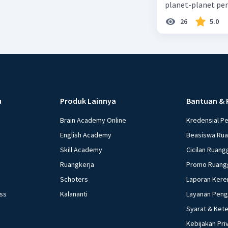
planet-planet pen
26
5.0
u
Produk Lainnya
Bantuan & 
Brain Academy Online
Kredensial P
English Academy
Beasiswa Ru
Skill Academy
Cicilan Ruang
Ruangkerja
Promo Ruang
Schoters
Laporan Kere
ess
Kalananti
Layanan Pen
Syarat & Ket
Kebijakan Pri