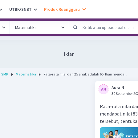
UTBK/SNBT
Produk Ruangguru
Iklan
SMP
Matematika
Rata-rata nilai dari 25 anak adalah 65. Rian menda...
Aura N
30 September 20
Rata-rata nilai da
mendapat nilai 83.
tersebut, tentuka
Ikuti T