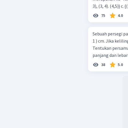
75
4.0
Sebuah persegi pa
1 ) cm. Jika kelil
Tentukan persamaa
panjang dan lebar
38
5.0