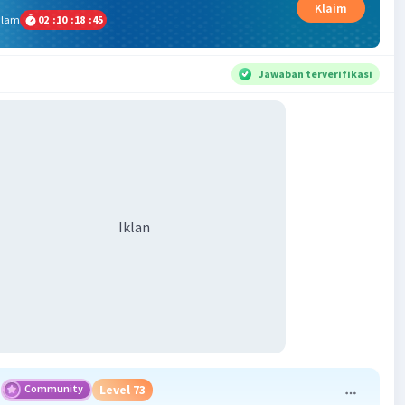
Klaim
alam
02
:
10
:
18
:
45
Jawaban terverifikasi
Iklan
Community
Level 73