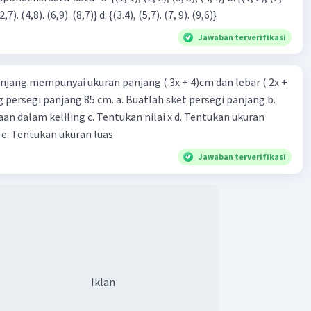
3), (3, 4). (4,5)} c. {(2,7). (4,8). (6,9). (8,7)} d. {(3.4), (5,7). (7, 9). (9,6)}
Jawaban terverifikasi
njang mempunyai ukuran panjang ( 3x + 4)cm dan lebar ( 2x +
Iklan
ing persegi panjang 85 cm. a. Buatlah sket persegi panjang b.
n dalam keliling c. Tentukan nilai x d. Tentukan ukuran
 e. Tentukan ukuran luas
Jawaban terverifikasi
Iklan