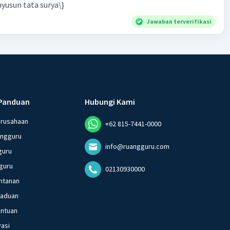
yusun tata surya\}
Jawaban terverifikasi
Panduan
Hubungi Kami
erusahaan
+62 815-7441-0000
angguru
info@ruangguru.com
guru
guru
02130930000
ntanan
gaduan
entuan
vasi