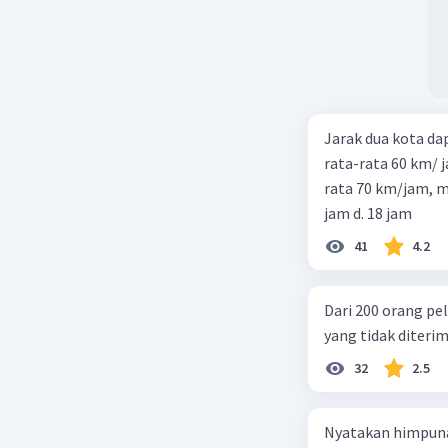
Jarak dua kota d
rata-rata 60 km/ 
rata 70 km/jam, maka waktu
jam d. 18 jam
41
4.2
Dari 200 orang pe
yang tidak diterima
32
2.5
Nyatakan himpuna