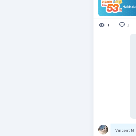
Habis d
1
1
Vincent M