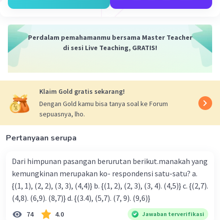
·
0.0
(
0
)
Balas
Beri Rating
Perdalam pemahamanmu bersama Master Teacher
di sesi Live Teaching, GRATIS!
Iklan
Klaim Gold gratis sekarang!
Dengan Gold kamu bisa tanya soal ke Forum
sepuasnya, lho.
Pertanyaan serupa
Dari himpunan pasangan berurutan berikut.manakah yang
kemungkinan merupakan ko- respondensi satu-satu? a.
{(1, 1), (2, 2), (3, 3), (4,4)} b. {(1, 2), (2, 3), (3, 4). (4,5)} c. {(2,7).
(4,8). (6,9). (8,7)} d. {(3.4), (5,7). (7, 9). (9,6)}
74
4.0
Jawaban terverifikasi