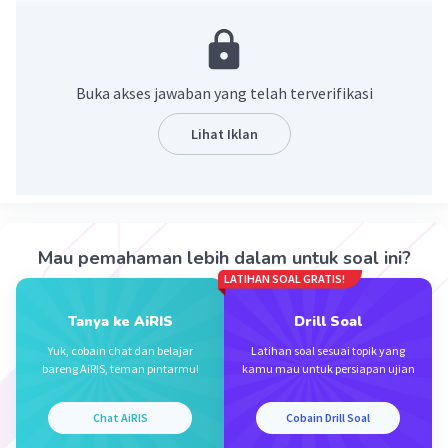
Jawaban yang benar adalah (1/3)√6
Untuk merasionalkan bentuk akar, maka kalikan
dengan akar sekawannya.
Buka akses jawaban yang telah terverifikasi
Ingat.
a × √b = a√b
Lihat Iklan
√a × √b = √ab
Maka diperoleh:
2/√6
Mau pemahaman lebih dalam untuk soal ini?
= (2/√6) × (√6/√6)
LATIHAN SOAL GRATIS!
= (2√6)/(√36)
= (2√6)/(6)
Tanya ke AiRIS
Drill Soal
= (2/6)√6
Yuk, cobain chat dan belajar
Latihan soal sesuai topik yang
= (1/3)√6
bareng AiRIS, teman pintarmu!
kamu mau untuk persiapan ujian
Jadi, bentuk rasionalnya adalah (1/3)√6
Chat AiRIS
Cobain Drill Soal