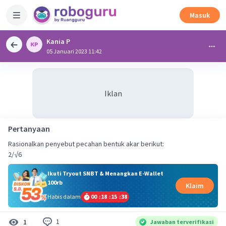
Masuk
Kania P
05 Januari 2023 11:42
Iklan
Pertanyaan
Rasionalkan penyebut pecahan bentuk akar berikut:
2/√6
Ikuti Tryout SNBT & Menangkan E-Wallet
100rb
Klaim
Habis dalam
00
:
18
:
15
:
37
1
1
Jawaban terverifikasi