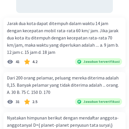
Jarak dua kota dapat ditempuh dalam waktu 14 jam
dengan kecepatan mobil rata-rata 60 km/ jam. Jika jarak
dua kota itu ditempuh dengan kecepatan rata-rata 70
km/jam, maka waktu yang diperlukan adalah .... a. 9 jam b.
12 jam c. 15 jam d. 18 jam
41
4.2
Jawaban terverifikasi
Dari 200 orang pelamar, peluang mereka diterima adalah
0,15. Banyak pelamar yang tidak diterima adalah ... orang.
A. 30 B. 75 C. 150 D. 170
31
2.5
Jawaban terverifikasi
Nyatakan himpunan berikut dengan mendaftar anggota-
anggotanyal D={ planet-planet penyusun tata surya\}