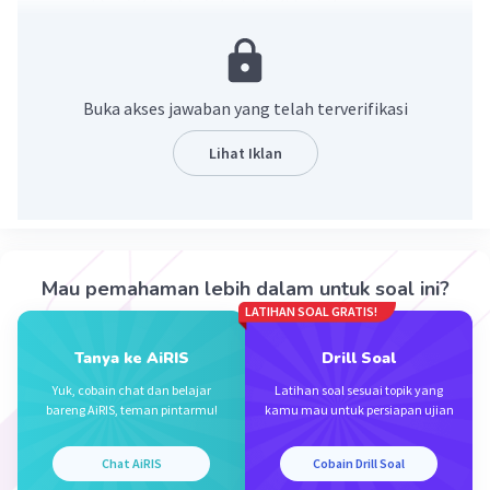
= 5(3-√5)/9 - 5
= 5(3-√5)/4
= 5⁄4(3-√5)
Buka akses jawaban yang telah terverifikasi
·
0.0
(
0
)
Balas
Beri Rating
Lihat Iklan
Mau pemahaman lebih dalam untuk soal ini?
Iklan
LATIHAN SOAL GRATIS!
Tanya ke AiRIS
Drill Soal
Yuk, cobain chat dan belajar
Latihan soal sesuai topik yang
bareng AiRIS, teman pintarmu!
kamu mau untuk persiapan ujian
Chat AiRIS
Cobain Drill Soal