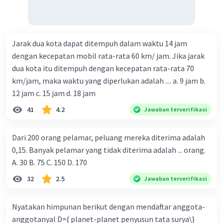
Jarak dua kota dapat ditempuh dalam waktu 14 jam
dengan kecepatan mobil rata-rata 60 km/ jam. Jika jarak
dua kota itu ditempuh dengan kecepatan rata-rata 70
km/jam, maka waktu yang diperlukan adalah .... a. 9 jam b.
12 jam c. 15 jam d. 18 jam
41
4.2
Jawaban terverifikasi
Dari 200 orang pelamar, peluang mereka diterima adalah
0,15. Banyak pelamar yang tidak diterima adalah ... orang.
A. 30 B. 75 C. 150 D. 170
32
2.5
Jawaban terverifikasi
Nyatakan himpunan berikut dengan mendaftar anggota-
anggotanyal D={ planet-planet penyusun tata surya\}