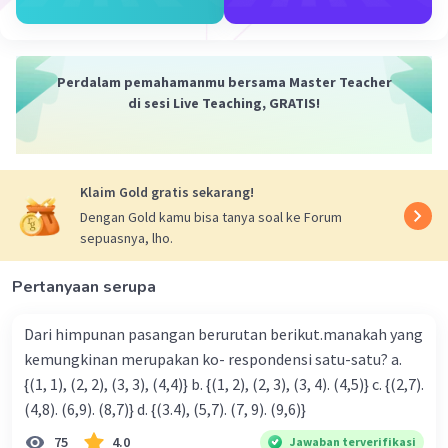
Perdalam pemahamanmu bersama Master Teacher
di sesi Live Teaching, GRATIS!
Klaim Gold gratis sekarang!
Dengan Gold kamu bisa tanya soal ke Forum
sepuasnya, lho.
Pertanyaan serupa
Dari himpunan pasangan berurutan berikut.manakah yang
kemungkinan merupakan ko- respondensi satu-satu? a.
{(1, 1), (2, 2), (3, 3), (4,4)} b. {(1, 2), (2, 3), (3, 4). (4,5)} c. {(2,7).
(4,8). (6,9). (8,7)} d. {(3.4), (5,7). (7, 9). (9,6)}
75
4.0
Jawaban terverifikasi