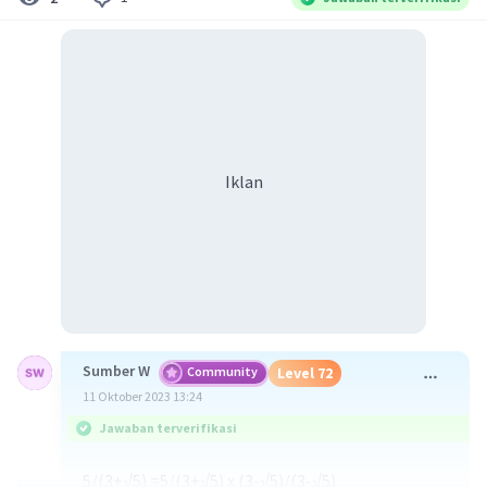
Iklan
Sumber W
Community
Level 72
11 Oktober 2023 13:24
Jawaban terverifikasi
5/(3+√5) =5/(3+√5) x (3-√5)/(3-√5)