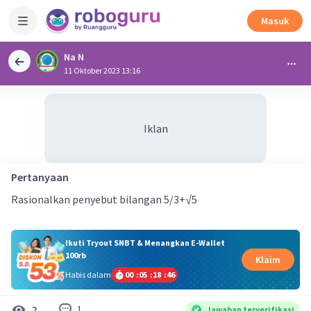
Masuk
Na N
11 Oktober 2023 13:16
Iklan
Pertanyaan
Rasionalkan penyebut bilangan 5/3+√5
Ikuti Tryout SNBT & Menangkan E-Wallet
100rb
Klaim
Habis dalam
00
:
05
:
18
:
46
1
2
Jawaban terverifikasi