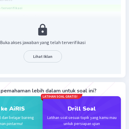
terverifikasi
da lah -4(√(2) - √(3))
 = [a/(√b+√c)][(√b-√c)/(√b-√c)]
Buka akses jawaban yang telah terverifikasi
 = a²-b²
Lihat Iklan
√(3))
3)][(√2-√3)/(√2-√3)]
√(3))] /(√(2) ²-√(3)²)
-√(3))]/(2-3)
pemahaman lebih dalam untuk soal ini?
√(3))] /(-1)
LATIHAN SOAL GRATIS!
-√(3))
 ke AiRIS
Drill Soal
nya adalah -4(√(2) -√(3))
t dan belajar bareng
Latihan soal sesuai topik yang kamu mau
man pintarmu!
untuk persiapan ujian
·
0.0
(
0
)
Balas