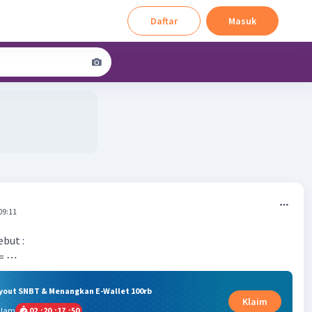
Daftar
Masuk
09:11
but :
 = ⋯
ryout SNBT & Menangkan E-Wallet 100rb
Klaim
alam
02
:
20
:
17
:
50