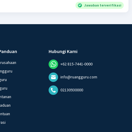
Jawaban terverifikasi
Panduan
Hubungi Kami
erusahaan
+62 815-7441-0000
angguru
info@ruangguru.com
guru
guru
02130930000
ntanan
gaduan
entuan
vasi