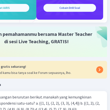
ating
at AiRIS
Cobain Drill Soal
m pemahamanmu bersama Master Teacher
di sesi Live Teaching, GRATIS!
Iklan
 gratis sekarang!
d kamu bisa tanya soal ke Forum sepuasnya, lho.
a
sangan berurutan berikut.manakah yang kemungkinan
3), (3, 4). (4,5)} c. {(2,7). (4,8). (6,9). (8,7)} d. {(3.4), (5,7). (7, 9). (9,6)}