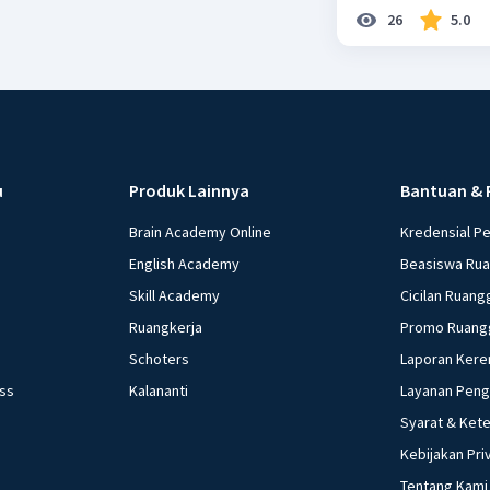
26
5.0
u
Produk Lainnya
Bantuan & 
Brain Academy Online
Kredensial P
English Academy
Beasiswa Ru
Skill Academy
Cicilan Ruang
Ruangkerja
Promo Ruang
Schoters
Laporan Kere
ess
Kalananti
Layanan Pen
Syarat & Ket
Kebijakan Pri
Tentang Kami