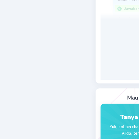
Jawaban 
Jawabnya a
Ingat
a/(√b+√c)
(a-b)(a+b)
(√a)² = a
4/(√(2) + 
=[4/(√2+√
= [4(√(2) -
= [4(√(2) 
Mau 
= [4(√(2) -
=- 4(√(2) 
Tanya
Jadi jawab
Yuk, cobain cha
AiRIS, te