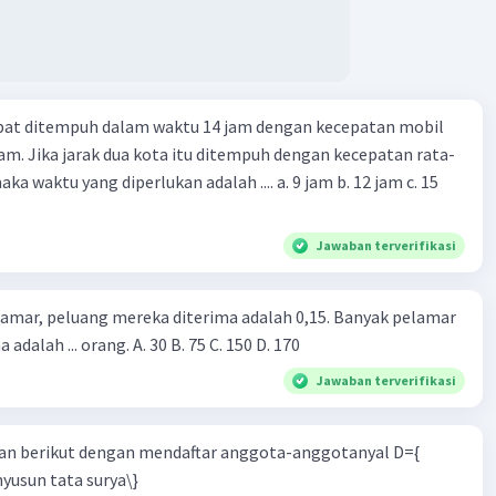
apat ditempuh dalam waktu 14 jam dengan kecepatan mobil
jam. Jika jarak dua kota itu ditempuh dengan kecepatan rata-
 yang diperlukan adalah .... a. 9 jam b. 12 jam c. 15
Jawaban terverifikasi
lamar, peluang mereka diterima adalah 0,15. Banyak pelamar
 adalah ... orang. A. 30 B. 75 C. 150 D. 170
Jawaban terverifikasi
n berikut dengan mendaftar anggota-anggotanyal D={
yusun tata surya\}