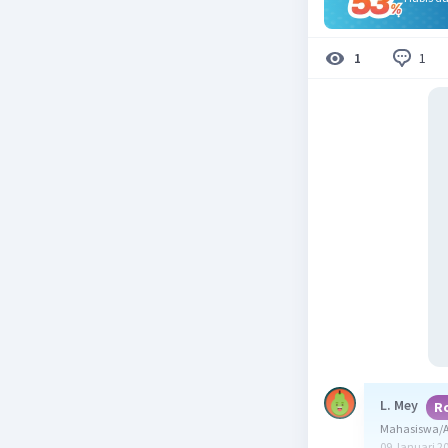
1
1
L. Mey
R
Mahasiswa/Al
09 Januari 2