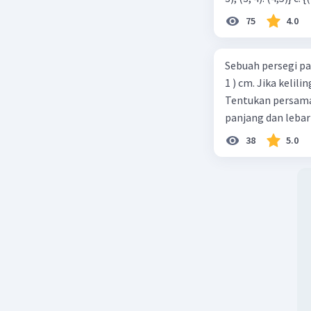
75
4.0
Sebuah persegi pa
1 ) cm. Jika kelil
Tentukan persamaa
panjang dan lebar
38
5.0