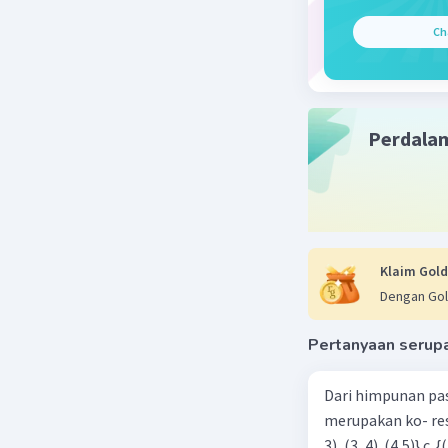
Beri R
Ch
Perdala
Klaim Gold
Dengan Gol
Pertanyaan serup
Dari himpunan pa
merupakan ko- respondensi satu-satu? a. {(1, 1), (2, 2), (3, 3), (4,4)} b. {(1, 2), (2,