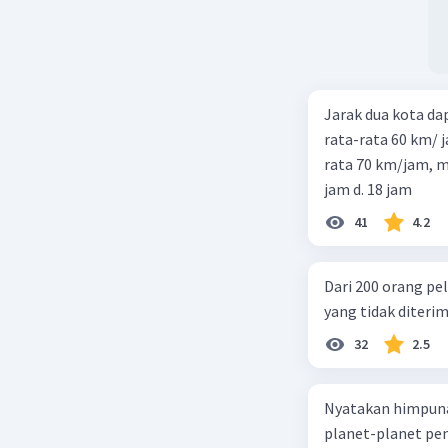
Jarak dua kota d
rata-rata 60 km/ 
rata 70 km/jam, maka waktu
jam d. 18 jam
41
4.2
Dari 200 orang pe
yang tidak diterima
32
2.5
Nyatakan himpuna
planet-planet pen