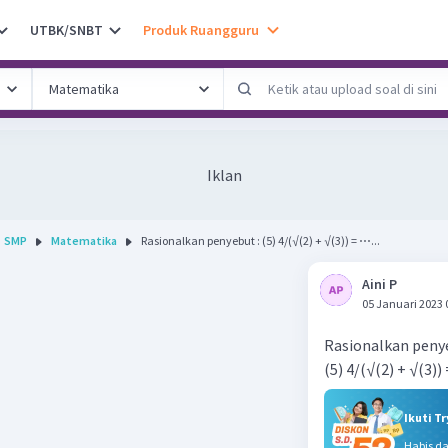
UTBK/SNBT
Produk Ruangguru
Iklan
SMP
Matematika
Rasionalkan penyebut : (5) 4/(√(2) + √(3)) = ⋯...
Aini P
05 Januari 2023 
Rasionalkan penye
(5) 4/(√(2) + √(3))
Ikuti T
Habis d