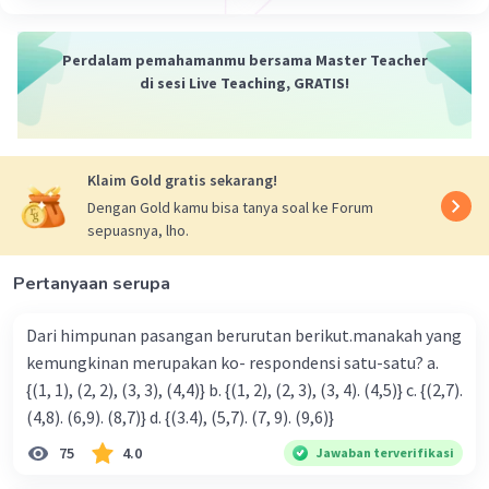
Perdalam pemahamanmu bersama Master Teacher
di sesi Live Teaching, GRATIS!
Iklan
Klaim Gold gratis sekarang!
Dengan Gold kamu bisa tanya soal ke Forum
sepuasnya, lho.
Pertanyaan serupa
Dari himpunan pasangan berurutan berikut.manakah yang
kemungkinan merupakan ko- respondensi satu-satu? a.
{(1, 1), (2, 2), (3, 3), (4,4)} b. {(1, 2), (2, 3), (3, 4). (4,5)} c. {(2,7).
(4,8). (6,9). (8,7)} d. {(3.4), (5,7). (7, 9). (9,6)}
75
4.0
Jawaban terverifikasi