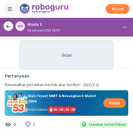
Masuk
Winda S
04 Januari 2023 16:07
Iklan
Pertanyaan
Rasionalkan pecahkan bentuk akar berikut : -20/(√3-1)
Ikuti Tryout SNBT & Menangkan E-Wallet
100rb
Klaim
Habis dalam
00
:
04
:
36
:
05
1
2
Jawaban terverifikasi