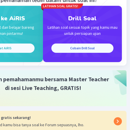
pemahaman lebih dalam untuk soal ini?
) × (∜(b)/∜(b)) = (2 × (∜(b))/((∜(b³)) × (∜(b)))
LATIHAN SOAL GRATIS!
3/4
1/4
) × (∜(b)/∜(b)) = (2 × (∜(b))/(b
× b
)
) × (∜(b)/∜(b)) = (2∜b)/b
 ke AiRIS
Drill Soal
t dan belajar bareng
Latihan soal sesuai topik yang kamu mau
uk rasional dari persamaan di atas adalah (2∜b)/b.
man pintarmu!
untuk persiapan ujian
membantu ya😊
at AiRIS
Cobain Drill Soal
·
0.0
(
0
)
Balas
ating
m pemahamanmu bersama Master Teacher
di sesi Live Teaching, GRATIS!
Iklan
 gratis sekarang!
d kamu bisa tanya soal ke Forum sepuasnya, lho.