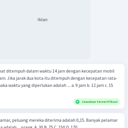
Iklan
apat ditempuh dalam waktu 14 jam dengan kecepatan mobil
jam. Jika jarak dua kota itu ditempuh dengan kecepatan rata-
 yang diperlukan adalah .... a. 9 jam b. 12 jam c. 15
Jawaban terverifikasi
lamar, peluang mereka diterima adalah 0,15. Banyak pelamar
 adalah ... orang. A. 30 B. 75 C. 150 D. 170