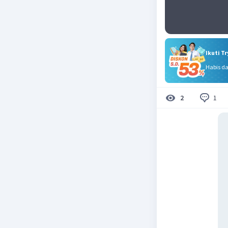
Ikuti T
Habis d
1
2