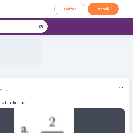
Daftar
Masuk
04:58
 berikut ini.