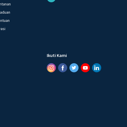
ntanan
gaduan
entuan
vasi
Ikuti Kami