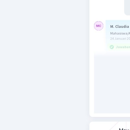
M. Claudia
Mahasiswa/A
24 Januari 2
Jawaban 
Jawaban y
Ingat!
Dua bentu
irasional 
Berdasark
Akar seka
3/4
1/4
b
· b
=
Sehingga b