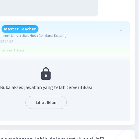
Master Teacher
lumni Universitas Nusa Cendana Kupang
023 14:23
terverifikasi
ang benar adalah (2∜b)/b.
Buka akses jawaban yang telah terverifikasi
k akar dikatakan sekawan jika hasil kali kedua bilangan
(bentuk akar) adalah bilangan rasional.
Lihat Iklan
an soal, diperoleh:
wan dari ∜(b³) adalah ∜(b) karena:
4/4
 b
= b
entuk rasional dari 2/( ∜(b³)) adalah: