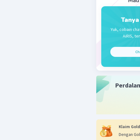
Mau 
(2/(∜(b³))
(2/(∜(b³))
(2/(∜(b³))
Tanya
Yuk, cobain cha
Jadi, bent
AiRIS, te
Semoga 
Ch
Beri R
Perdala
Klaim Gold
Dengan Gol