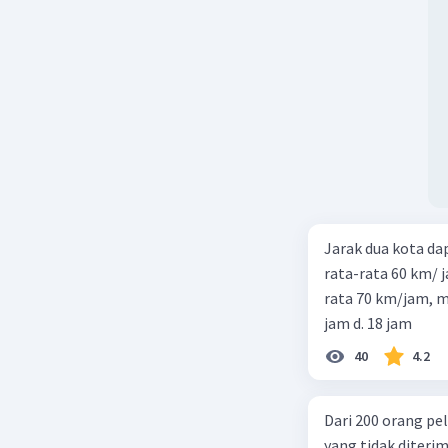
Jarak dua kota d
rata-rata 60 km/ 
rata 70 km/jam, maka waktu
jam d. 18 jam
40
4.2
Dari 200 orang pe
yang tidak diterima