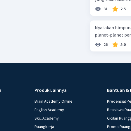
31
2.5
Nyatakan himpuna
planet-planet pen
26
5.0
u
Produk Lainnya
Bantuan & 
Brain Academy Online
Kredensial P
English Academy
Beasiswa Ru
Skill Academy
Cicilan Ruang
Ruangkerja
Promo Ruang