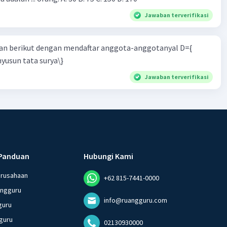
Jawaban terverifikasi
n berikut dengan mendaftar anggota-anggotanyal D={
yusun tata surya\}
Jawaban terverifikasi
Panduan
Hubungi Kami
erusahaan
+62 815-7441-0000
angguru
info@ruangguru.com
guru
guru
02130930000