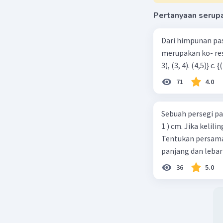
Pertanyaan serup
Dari himpunan pa
merupakan ko- respondensi satu-satu? a. {(1, 1), (2, 2), (3, 3), (4,4)} b. {(1, 2), (2,
71
4.0
Sebuah persegi pa
1 ) cm. Jika kelil
Tentukan persamaa
panjang dan lebar
36
5.0