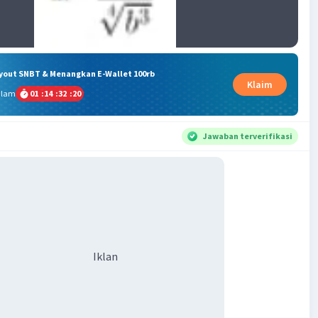
ryout SNBT & Menangkan E-Wallet 100rb
Klaim
alam
01
:
14
:
32
:
20
Jawaban terverifikasi
Iklan