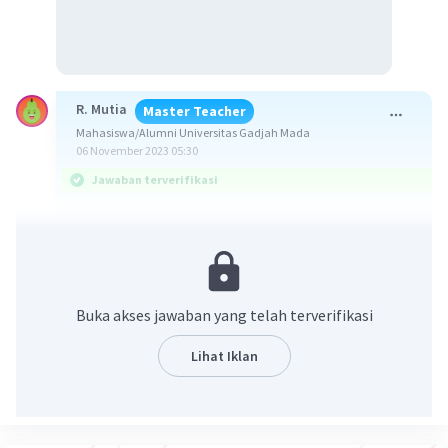
R. Mutia
Master Teacher
Mahasiswa/Alumni Universitas Gadjah Mada
06 November 2023 05:30
Jawaban terverifikasi
-4
Jawaban yang benar adalah 8 x 10
Henry.
Diketahui:
R = 80 ohm
Buka akses jawaban yang telah terverifikasi
V = 200 sin 1000 t
Imax = 2 A
Lihat Iklan
Ditanya: L...?
Penyelesaian: