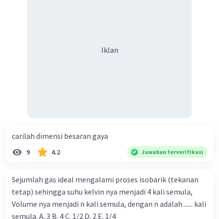
-4
Jadi jawaban yang tepat adalah 8 x 10
Henry.
PS: karena aturannya 1 postingan 1 soal, untuk
pertanyaan lain bisa ditanyakan postingan
Iklan
lainnya.
·
1.0
(
1
)
Balas
Beri Rating
carilah dimensi besaran gaya
9
4.2
Jawaban terverifikasi
Iklan
Sejumlah gas ideal mengalami proses isobarik (tekanan
tetap) sehingga suhu kelvin nya menjadi 4 kali semula,
Volume nya menjadi n kali semula, dengan n adalah ...... kali
semula. A. 3 B. 4 C. 1/2 D. 2 E. 1/4