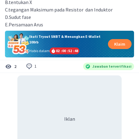
B.tentukan X
C.tegangan Maksimum pada Resistor dan Induktor
D.Sudut fase
E.Persamaan Arus
Ikuti Tryout SNBT & Menangkan E-Wallet
100rb
Klaim
Habis dalam
02
:
00
:
52
:
48
1
2
Jawaban terverifikasi
Iklan