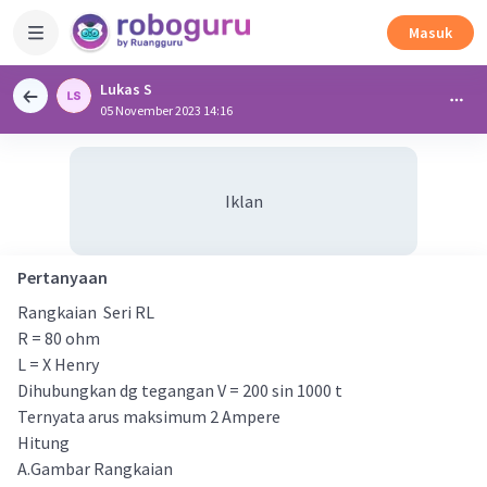
Masuk
Lukas S
05 November 2023 14:16
Iklan
Pertanyaan
Rangkaian Seri RL
R = 80 ohm
L = X Henry
Dihubungkan dg tegangan V = 200 sin 1000 t
Ternyata arus maksimum 2 Ampere
Hitung
A.Gambar Rangkaian