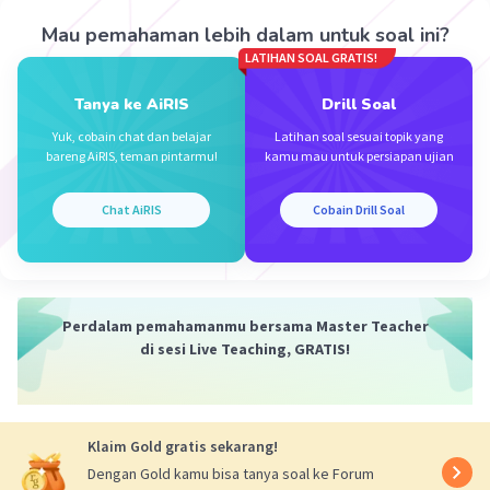
Soal ini dapat diselesaikan dengan konsep RLC,
Mau pemahaman lebih dalam untuk soal ini?
dimana beberapa persamaannya adalah:
LATIHAN SOAL GRATIS!
XC = 1/ωC
XL = ωL
Tanya ke AiRIS
Drill Soal
dengan
Yuk, cobain chat dan belajar
Latihan soal sesuai topik yang
XC = reaktansi kapasitif (ohm)
bareng AiRIS, teman pintarmu!
kamu mau untuk persiapan ujian
XL = Reaktansi induktif (ohm)
L = Induktansi diri (H)
Chat AiRIS
Cobain Drill Soal
C = kapasitas kapasitor (C)
ω = kecepatan sudut (rad/s)
Serta konsep impedansi, dimana persamaannya
adalah:
Perdalam pemahamanmu bersama Master Teacher
2
2
Z = √[R
+ (XL - Xc)
]
di sesi Live Teaching, GRATIS!
dengan
Z = impedansi (ohm)
R = Hambatan (ohm)
Xc = Hambatan kapasitif (ohm)
Klaim Gold gratis sekarang!
XL = Hambatan induktif (ohm)
Dengan Gold kamu bisa tanya soal ke Forum