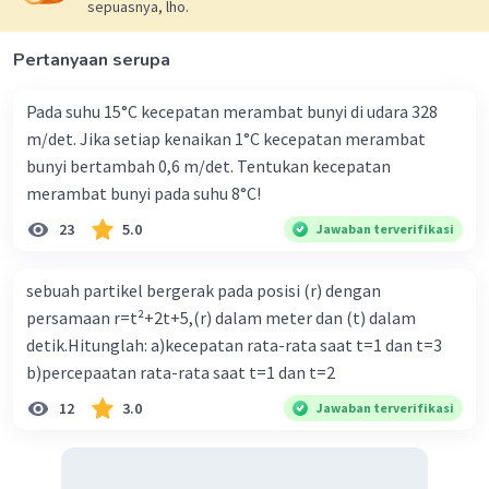
sepuasnya, lho.
Vmax = 200 volt
Imax = 2 A
Pertanyaan serupa
Z = 200/2 = 100 ohm
Pada suhu 15°C kecepatan merambat bunyi di udara 328
m/det. Jika setiap kenaikan 1°C kecepatan merambat
2
2
Z = √(R
+ XL
)
bunyi bertambah 0,6 m/det. Tentukan kecepatan
2
2
100 = √(80
+ XL
)
merambat bunyi pada suhu 8°C!
2
2
10.000 = 80
+ XL
23
5.0
Jawaban terverifikasi
2
XL
= 6400/10.000
XL =
√(0,64)
sebuah partikel bergerak pada posisi (r) dengan
XL = 0,8 ohm
persamaan r=t²+2t+5,(r) dalam meter dan (t) dalam
ω = 1000 rad/s
detik.Hitunglah: a)kecepatan rata-rata saat t=1 dan t=3
b)percepaatan rata-rata saat t=1 dan t=2
XL = ωL
12
3.0
Jawaban terverifikasi
0,8 = 1000L
-4
L = 8 x 10
Henry