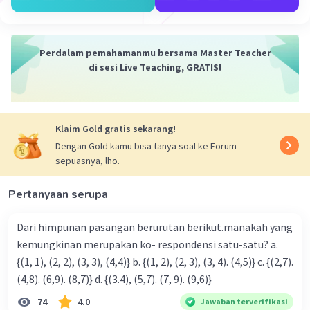
a = 1
b = 3
Un = 3n-2
Perdalam pemahamanmu bersama Master Teacher
di sesi Live Teaching, GRATIS!
Formula dari penjumlahan deret tersebut atau
Sn adalah
Sn = n/2 (a + Un)
Sn = n/2 (1 + 3n - 2)
Klaim Gold gratis sekarang!
Sn = n/2 (3n - 1)
Dengan Gold kamu bisa tanya soal ke Forum
Sn = 3n(n/2) - n/2
sepuasnya, lho.
2
Sn = 3n
/2 - n/2
Pertanyaan serupa
2
Jadi, formula yang tepat adalah Sn = 3n
/2 - n/2.
Dari himpunan pasangan berurutan berikut.manakah yang
·
0.0
(
0
)
Balas
Beri Rating
kemungkinan merupakan ko- respondensi satu-satu? a.
{(1, 1), (2, 2), (3, 3), (4,4)} b. {(1, 2), (2, 3), (3, 4). (4,5)} c. {(2,7).
(4,8). (6,9). (8,7)} d. {(3.4), (5,7). (7, 9). (9,6)}
74
4.0
Jawaban terverifikasi