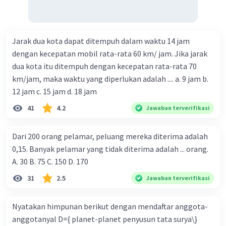
Jarak dua kota dapat ditempuh dalam waktu 14 jam
dengan kecepatan mobil rata-rata 60 km/ jam. Jika jarak
dua kota itu ditempuh dengan kecepatan rata-rata 70
km/jam, maka waktu yang diperlukan adalah .... a. 9 jam b.
12 jam c. 15 jam d. 18 jam
41
4.2
Jawaban terverifikasi
Dari 200 orang pelamar, peluang mereka diterima adalah
0,15. Banyak pelamar yang tidak diterima adalah ... orang.
A. 30 B. 75 C. 150 D. 170
31
2.5
Jawaban terverifikasi
Nyatakan himpunan berikut dengan mendaftar anggota-
anggotanyal D={ planet-planet penyusun tata surya\}