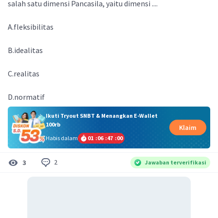
salah satu dimensi Pancasila, yaitu dimensi ....
A.fleksibilitas
B.idealitas
C.realitas
D.normatif
Ikuti Tryout SNBT & Menangkan E-Wallet
100rb
Klaim
Habis dalam
01
:
06
:
47
:
00
2
3
Jawaban terverifikasi