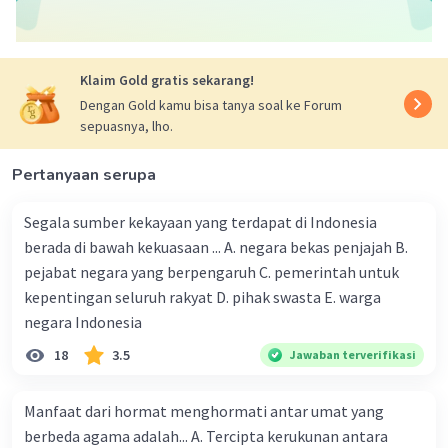
dengan perubahan dan perkembangan serta
pemikiran-pemikiran baru. Pancasila sebagai
landasan idiil berarti Pancasila sebagai
pandangan hidup Bangsa Indonesia.
Klaim Gold gratis sekarang!
penerapan dimensi idealisme menurut Pancasila
Dengan Gold kamu bisa tanya soal ke Forum
Sila 1: Pengakuan terhadap adanya Tuhan yang
sepuasnya, lho.
Maha Esa. Sila 2: Pengakuan terhadap harkat
martabat manusia. Sila 3: Terwujudnya persatuan
Pertanyaan serupa
dan kesatuan bangsa.
Dimensi realitas bahwa
nilai-nilai Pancasila itu
Segala sumber kekayaan yang terdapat di Indonesia
digali dan berakar dan hidup di tengah-tengah
berada di bawah kekuasaan ... A. negara bekas penjajah B.
masyarakat, budaya bangsa dan pengalaman
pejabat negara yang berpengaruh C. pemerintah untuk
sejarah bangsa Indonesia
.
kepentingan seluruh rakyat D. pihak swasta E. warga
Dimensi Normatif, yaitu
nilai-nilai yang
negara Indonesia
terkandung dalam Pancasila perlu dijabarkan
18
3.5
Jawaban terverifikasi
dalam suatu sistem norma, sebagaimana
terkandung dalam norma-norma kenegaraan
.
Manfaat dari hormat menghormati antar umat yang
Jadi jawabannya adalah
berbeda agama adalah... A. Tercipta kerukunan antara
C. Realitas.