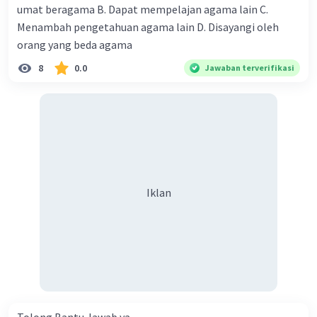
umat beragama B. Dapat mempelajan agama lain C.
·
5.0
(
2
)
Balas
Beri Rating
Menambah pengetahuan agama lain D. Disayangi oleh
orang yang beda agama
8
0.0
Jawaban terverifikasi
Iklan