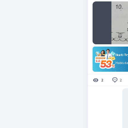
Ikuti T
Habis d
2
2