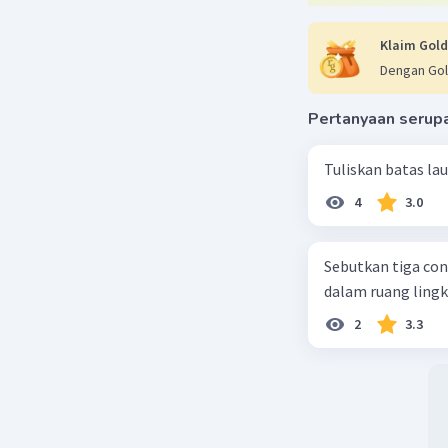
Beri R
Klaim Gold
Dengan Gol
Nah
07 Ok
Pertanyaan serup
ter
Tuliskan batas la
4
3.0
Juanicha 
08 Oktober 2
Sebutkan tiga con
dalam ruang ling
Dalam ad
undang-u
2
3.3
D. Ketua
Beri R