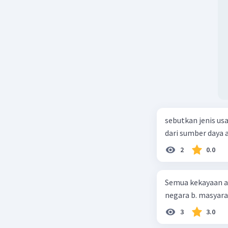
sebutkan jenis us
dari sumber daya
2
0.0
Semua kekayaan ala
negara b. masyarak
3
3.0