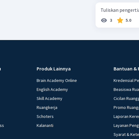
Tuliskan pengert
3
5.0
u
Produk Lainnya
Bantuan & 
Brain Academy Online
Kredensial P
English Academy
Beasiswa Ru
Skill Academy
Cicilan Ruang
Ruangkerja
Promo Ruang
Schoters
Laporan Kere
ess
Kalananti
Layanan Pen
Syarat & Ket