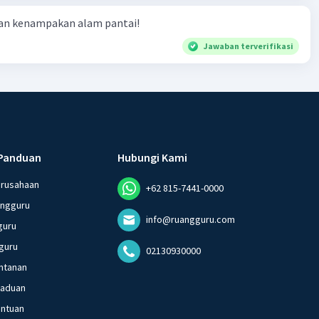
ian kenampakan alam pantai!
Jawaban terverifikasi
Panduan
Hubungi Kami
erusahaan
+62 815-7441-0000
angguru
info@ruangguru.com
guru
guru
02130930000
ntanan
gaduan
entuan