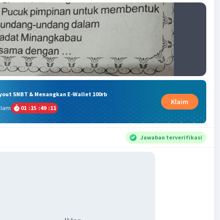
ryout SNBT & Menangkan E-Wallet 100rb
Klaim
alam
01
:
15
:
49
:
10
Jawaban terverifikasi