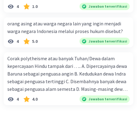
4
1.0
Jawaban terverifikasi
orang asing atau warga negara lain yang ingin menjadi
warga negara Indonesia melalui proses hukum disebut?
4
5.0
Jawaban terverifikasi
Corak polytheisme atau banyak Tuhan/Dewa dalam
kepercayaan Hindu tampak dari ….. A. Dipercayainya dewa
Baruna sebagai penguasa angin B. Kedudukan dewa Indra
sebagai penguasa tertinggi C. Disembahnya banyak dewa
sebagai penguasa alam semesta D. Masing-masing dewa
mewakili kekuatan alam.
4
4.0
Jawaban terverifikasi