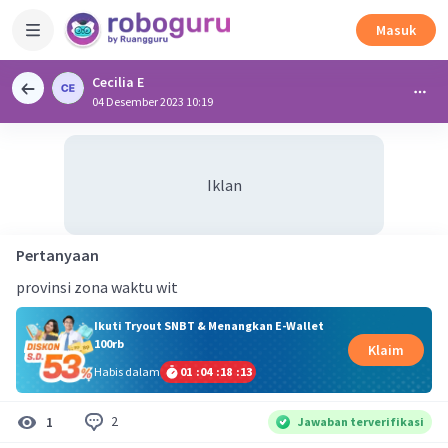
Masuk
Cecilia E
04 Desember 2023 10:19
Iklan
Pertanyaan
provinsi zona waktu wit
Ikuti Tryout SNBT & Menangkan E-Wallet
100rb
Klaim
Habis dalam
01
:
04
:
18
:
13
2
1
Jawaban terverifikasi