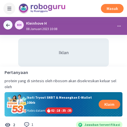
Masuk
Kleinhove H
08 Januari 2023 10:08
Iklan
Pertanyaan
protein yang di sintesis oleh ribosom akan disekresikan keluar sel
oleh
Ikuti Tryout SNBT & Menangkan E-Wallet
100rb
Klaim
Habis dalam
02
:
18
:
35
:
34
1
2
Jawaban terverifikasi