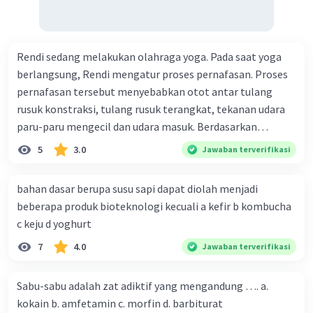
Rendi sedang melakukan olahraga yoga. Pada saat yoga
berlangsung, Rendi mengatur proses pernafasan. Proses
pernafasan tersebut menyebabkan otot antar tulang
rusuk konstraksi, tulang rusuk terangkat, tekanan udara
paru-paru mengecil dan udara masuk. Berdasarkan
informasi tersebut, dapat disimpulkan bahwa Rendi
5
3.0
Jawaban terverifikasi
sedang melakukan proses pernafasan....
bahan dasar berupa susu sapi dapat diolah menjadi
beberapa produk bioteknologi kecuali a kefir b kombucha
c keju d yoghurt
7
4.0
Jawaban terverifikasi
Sabu-sabu adalah zat adiktif yang mengandung …. a.
kokain b. amfetamin c. morfin d. barbiturat