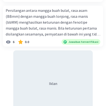
Persilangan antara mangga buah bulat, rasa asam
(BBmm) dengan mangga buah lonjong, rasa manis
(bbMM) menghasilkan keturunan dengan fenotipe
mangga buah bulat, rasa manis. Bila keturunan pertama
disilangkan sesamanya, pemyataan di bawah ini yang tidak
benar mengenai keturunan yang dihasilkan dari
6
0.0
Jawaban terverifikasi
persilangan terse but adalah ... A. dihasilkan sembilan
mangga buah bulat, rasa mants B. dihasilkan tiga mangga
buah lonjong, rasa asam C. dihasi lkan tiga mangga buah
bulat, rasa manis D. dihasi lkan tiga mangga buah bulat,
rasa asam
Iklan