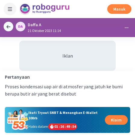
Masuk
Daffa A
21 Oktober 2023 11:14
Iklan
Pertanyaan
Proses kondensasi uap air di atmosfer yang jatuh ke bumi
berupa butir air yang berat disebut
Ikuti Tryout SNBT & Menangkan E-Wallet
100rb
Klaim
Habis dalam
01
:
16
:
49
:
54