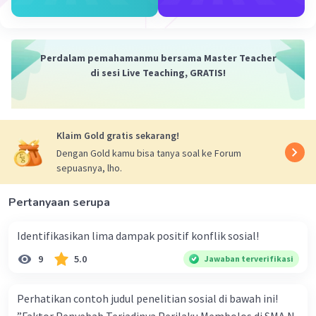
dijalankan untuk mengidentifikasi, menyelidiki,
dan menyelesaikan masalah yang diidentifikasi
dan memastikan bahwa pelanggaran akan diberi
sanksi.
Perdalam pemahamanmu bersama Master Teacher
di sesi Live Teaching, GRATIS!
·
0.0
(
0
)
Balas
Beri Rating
Klaim Gold gratis sekarang!
Dengan Gold kamu bisa tanya soal ke Forum
sepuasnya, lho.
Pertanyaan serupa
Iklan
Identifikasikan lima dampak positif konflik sosial!
9
5.0
Jawaban terverifikasi
Perhatikan contoh judul penelitian sosial di bawah ini!