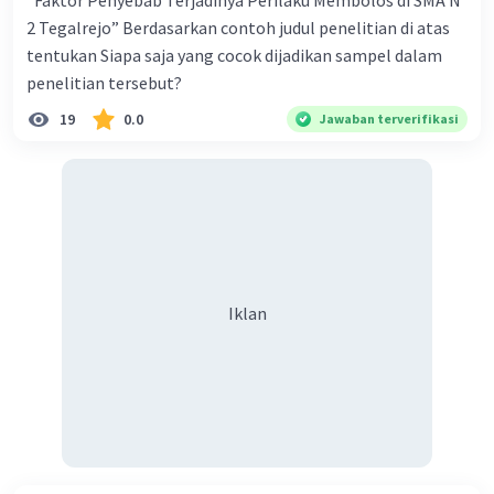
”Faktor Penyebab Terjadinya Perilaku Membolos di SMA N
2 Tegalrejo” Berdasarkan contoh judul penelitian di atas
tentukan Siapa saja yang cocok dijadikan sampel dalam
penelitian tersebut?
19
0.0
Jawaban terverifikasi
Iklan