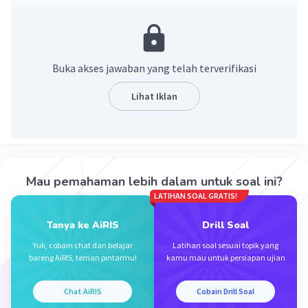
Prinsip transparansi dan akuntabilitas kegiatan
evaluasi pemberdayaan masyarakat adalah
menyajikan informasi sepenuhnya tentang
proses, hasil, dan dampak dari pemberdayaan
Buka akses jawaban yang telah terverifikasi
masyarakat. Ini termasuk memastikan bahwa
hasil evaluasi yang berasal dari proses
Lihat Iklan
pemberdayaan masyarakat benar-benar tersedia
dan dapat diakses oleh para pemangku
kepentingan yang relevan. Dengan demikian,
mereka dapat mengevaluasi kinerja dan
keefektifan program dan mengambil tindakan
Mau pemahaman lebih dalam untuk soal ini?
yang diperlukan untuk meningkatkan hasil.
LATIHAN SOAL GRATIS!
Evaluasi harus mencakup aspek-aspek yang
Tanya ke AiRIS
Drill Soal
berhubungan dengan proses pemberdayaan
masyarakat, kualitas hasil yang diperoleh, dan
Yuk, cobain chat dan belajar
Latihan soal sesuai topik yang
bareng AiRIS, teman pintarmu!
kamu mau untuk persiapan ujian
dampak yang ditimbulkan. Hasil evaluasi harus
dikomunikasikan kepada semua pemangku
kepentingan. Proses akuntabilitas juga harus
Chat AiRIS
Cobain Drill Soal