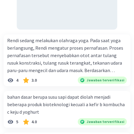
Rendi sedang melakukan olahraga yoga. Pada saat yoga
berlangsung, Rendi mengatur proses pernafasan. Proses
pernafasan tersebut menyebabkan otot antar tulang
rusuk konstraksi, tulang rusuk terangkat, tekanan udara
paru-paru mengecil dan udara masuk. Berdasarkan
informasi tersebut, dapat disimpulkan bahwa Rendi
4
3.0
Jawaban terverifikasi
sedang melakukan proses pernafasan....
bahan dasar berupa susu sapi dapat diolah menjadi
beberapa produk bioteknologi kecuali a kefir b kombucha
c keju d yoghurt
5
4.0
Jawaban terverifikasi