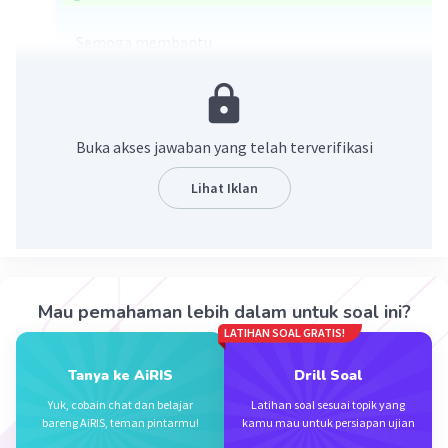
Semoga membantu
Buka akses jawaban yang telah terverifikasi
Lihat Iklan
·
0.0
(
0
)
Balas
Beri Rating
Mau pemahaman lebih dalam untuk soal ini?
LATIHAN SOAL GRATIS!
Tanya ke AiRIS
Drill Soal
Yuk, cobain chat dan belajar
Latihan soal sesuai topik yang
Iklan
bareng AiRIS, teman pintarmu!
kamu mau untuk persiapan ujian