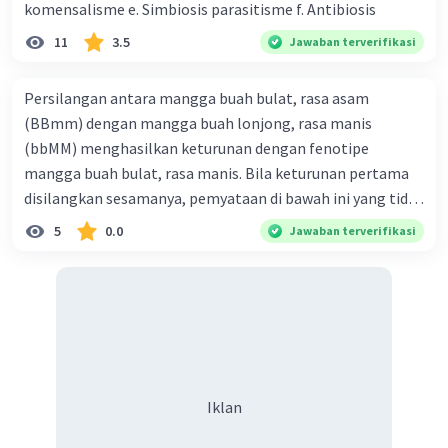
komensalisme e. Simbiosis parasitisme f. Antibiosis
11
3.5
Jawaban terverifikasi
Persilangan antara mangga buah bulat, rasa asam
(BBmm) dengan mangga buah lonjong, rasa manis
(bbMM) menghasilkan keturunan dengan fenotipe
mangga buah bulat, rasa manis. Bila keturunan pertama
disilangkan sesamanya, pemyataan di bawah ini yang tidak
benar mengenai keturunan yang dihasilkan dari
5
0.0
Jawaban terverifikasi
persilangan terse but adalah ... A. dihasilkan sembilan
mangga buah bulat, rasa mants B. dihasilkan tiga mangga
buah lonjong, rasa asam C. dihasi lkan tiga mangga buah
bulat, rasa manis D. dihasi lkan tiga mangga buah bulat,
rasa asam
Iklan