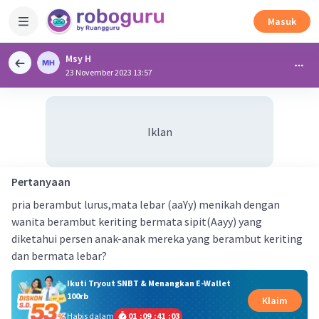
Masuk
Msy H
23 November 2023 13:57
Iklan
Pertanyaan
pria berambut lurus,mata lebar (aaYy) menikah dengan
wanita berambut keriting bermata sipit(Aayy) yang
diketahui persen anak-anak mereka yang berambut keriting
dan bermata lebar?
Ikuti Tryout SNBT & Menangkan E-Wallet
100rb
Klaim
Habis dalam
01
:
09
:
41
:
03