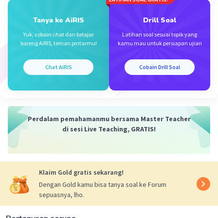
·
5.0
(
2
)
Balas
Beri Rating
Tanya ke AiRIS
Drill Soal
Yuk, cobain chat dan belajar
Latihan soal sesuai topik yang
bareng AiRIS, teman pintarmu!
kamu mau untuk persiapan ujian
Chat AiRIS
Cobain Drill Soal
Iklan
Perdalam pemahamanmu bersama Master Teacher
di sesi Live Teaching, GRATIS!
Klaim Gold gratis sekarang!
Dengan Gold kamu bisa tanya soal ke Forum
sepuasnya, lho.