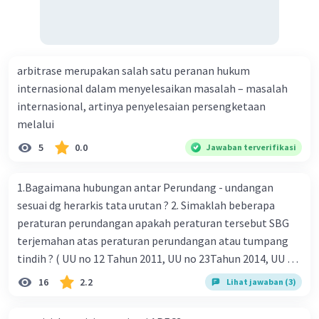
arbitrase merupakan salah satu peranan hukum
internasional dalam menyelesaikan masalah – masalah
internasional, artinya penyelesaian persengketaan
melalui
5
0.0
Jawaban terverifikasi
1.Bagaimana hubungan antar Perundang - undangan
sesuai dg herarkis tata urutan ? 2. Simaklah beberapa
peraturan perundangan apakah peraturan tersebut SBG
terjemahan atas peraturan perundangan atau tumpang
tindih ? ( UU no 12 Tahun 2011, UU no 23Tahun 2014, UU No
25 Tahun 2004 ) 3 . Tuliskan peraturan perundangan yg di
16
2.2
Lihat jawaban (3)
undangkan atas perintah TAP MPR NO I / MPR/ 2003
4.sebutkan produk UU atas perintah UUD NRI Tahun 1945 (