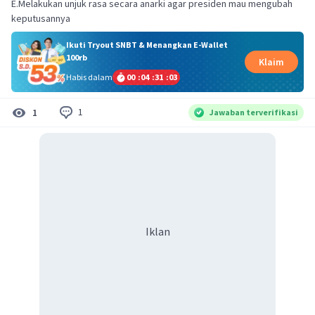
E.Melakukan unjuk rasa secara anarki agar presiden mau mengubah
keputusannya
Ikuti Tryout SNBT & Menangkan E-Wallet
100rb
Klaim
Habis dalam
00
:
04
:
31
:
03
1
1
Jawaban terverifikasi
Iklan