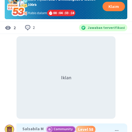
100rb
Klaim
Habis dalam
00
:
04
:
33
:
17
2
2
Jawaban terverifikasi
Iklan
Salsabila M
Community
Level 58