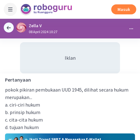
Masuk
Zella V
08 April 2024 10:27
Iklan
Pertanyaan
pokok pikiran pembukaan UUD 1945, dilihat secara hukum
merupakan...
a. ciri-ciri hukum
b. prinsip hukum
c. cita-cita hukum
d. tujuan hukum
Ikuti Tryout SNBT & Menangkan E-Wallet