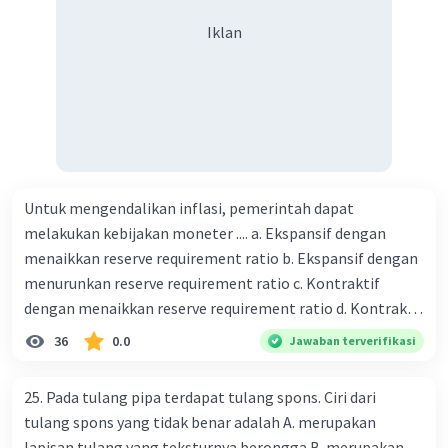
harus dibayar oleh Bu Vina? A. Rp2.540.000 C. Rp2.312.000 B.
Iklan
Rp2.475.000 D. Rp2.280.000
Untuk mengendalikan inflasi, pemerintah dapat
melakukan kebijakan moneter .... a. Ekspansif dengan
menaikkan reserve requirement ratio b. Ekspansif dengan
menurunkan reserve requirement ratio c. Kontraktif
dengan menaikkan reserve requirement ratio d. Kontraktif
dengan menurunkan reserve requirement ratio e.
36
0.0
Jawaban terverifikasi
Ekspansif dengan menaikkan tingkat diskonto Bila Bank
Indonesia melakukan kebijakan moneter ekspansif,
25. Pada tulang pipa terdapat tulang spons. Ciri dari
ceteris paribus maka .... a. Menimbulkan inflasi di mana
tulang spons yang tidak benar adalah A. merupakan
bentuk kurva jumlah uang beredar (penawaran uang) naik
lapisan tulang yang teksturnya berongga B. merupakan