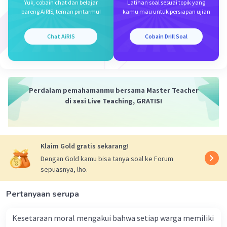
Dengan demikian, melalui pembukaan UUD 1945,
Yuk, cobain chat dan belajar
Latihan soal sesuai topik yang
bareng AiRIS, teman pintarmu!
kamu mau untuk persiapan ujian
cita-cita hukum yang ingin diwujudkan, seperti
keadilan, kebebasan, persamaan, dan
kesejahteraan masyarakat, tercermin dalam
Chat AiRIS
Cobain Drill Soal
landasan konstitusi negara Indonesia. Oleh
karena itu, pembukaan UUD 1945 dapat dianggap
sebagai penjelmaan dari cita-cita hukum dalam
konteks konstitusi Indonesia.
Perdalam pemahamanmu bersama Master Teacher
di sesi Live Teaching, GRATIS!
Klaim Gold gratis sekarang!
Dengan Gold kamu bisa tanya soal ke Forum
sepuasnya, lho.
·
0.0
(
0
)
Balas
Beri Rating
Pertanyaan serupa
Sumber W
Community
Level 72
08 April 2024 15:45
Kesetaraan moral mengakui bahwa setiap warga memiliki