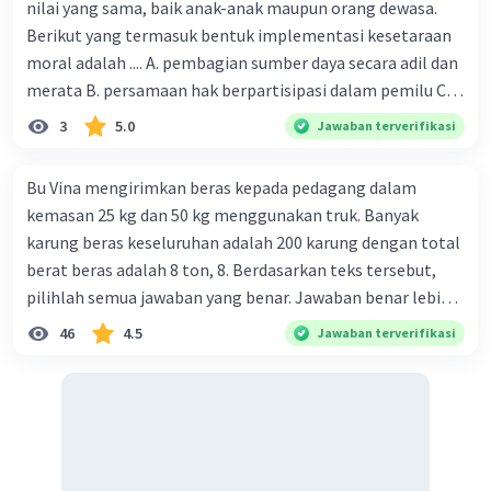
Jawaban terverifikasi
nilai yang sama, baik anak-anak maupun orang dewasa.
Berikut yang termasuk bentuk implementasi kesetaraan
Jawaban yang tepat adalah C. Cita-cita Hukum
moral adalah .... A. pembagian sumber daya secara adil dan
Iklan
merata B. persamaan hak berpartisipasi dalam pemilu C.
Penjelasan :
menghargai pendapat orang lain D. menerapkan hukum
3
5.0
Jawaban terverifikasi
Cita-cita hukum negara RI tertuang dalam
secara adil E. merendahkan status orang lain
pembukaan UUD 1945, yakni pada alinea
Bu Vina mengirimkan beras kepada pedagang dalam
keempat. Tujuan utamanya adalah untuk
kemasan 25 kg dan 50 kg menggunakan truk. Banyak
melindungi segenap bangsa dan seluruh tumpah
darah Indonesia. Karena cita-citanya ini,
karung beras keseluruhan adalah 200 karung dengan total
Indonesia selalu berusaha untuk menjaga
berat beras adalah 8 ton, 8. Berdasarkan teks tersebut,
perdamaian dunia dengan bersikap netral dan
pilihlah semua jawaban yang benar. Jawaban benar lebih
tidak memihak negara siapapun
dari satu. Banyak karung beras kemasan 25 kg adalah 50
46
4.5
Jawaban terverifikasi
buah. Banyak karung beras kemasan 50 kg adalah 150
·
0.0
(
0
)
Balas
Beri Rating
buah. Total berat beras dalam kemasan 25 kg adalah 2
ton. Perbandingan berat beras kemasan 25 kg dan 50 kg
dalam truk adalah 1: 3. 9. Berdasarkan teks tersebut, jika
biaya setiap beras karung kecil adalah Rp7.500 dan karung
besar Rp14.000, berapakah biaya angkut semua beras yang