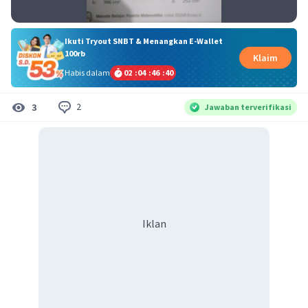
Ikuti Tryout SNBT & Menangkan E-Wallet
100rb
Klaim
Habis dalam
02
:
04
:
46
:
39
2
3
Jawaban terverifikasi
Iklan