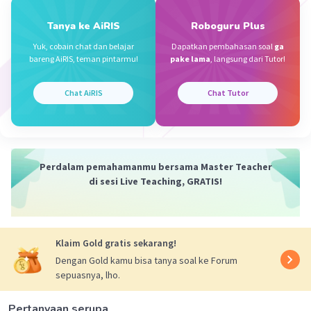
L
= 2(L.depan) + 2(L. Kanan) + L. Bawah + L. atas
2
Tanya ke AiRIS
Roboguru Plus
= 2(15 x 7) + 2(7 x 7) + (15 x 7) + (8 x 7)
= 2(105) + 2(49) + 105 + 56
Yuk, cobain chat dan belajar
Dapatkan pembahasan soal
ga
bareng AiRIS, teman pintarmu!
pake lama
, langsung dari Tutor!
= 210 + 98 + 105 + 56
2
= 469 cm
Chat AiRIS
Chat Tutor
Menentukan Luas permukaan bangun
gabungan
L = L
+ L
1
2
= 245 + 469
Perdalam pemahamanmu bersama Master Teacher
2
= 714 cm
di sesi Live Teaching, GRATIS!
·
0.0
(
0
)
Balas
Beri Rating
Klaim Gold gratis sekarang!
Humayraa H
Level 21
Dengan Gold kamu bisa tanya soal ke Forum
21 November 2023 12:17
sepuasnya, lho.
maaf kalo gak ada jawaban nya di soal a b c d nya
Pertanyaan serupa