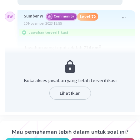
Sumber W
Community
Level 72
20 November 2023 15:55
Jawaban terverifikasi
2
Jawaban yang tepat adalah
714 cm
Pembahasan :
KUBUS
Bangun yang atas adalah bangun kubus. Tapi
Buka akses jawaban yang telah terverifikasi
yang kita hitung hanya luas 5 sisi karena sisi yang
bawah tidak ada.
Lihat Iklan
L
= 5(s x s)
1
= 5(7 x 7)
= 5(49)
2
= 245 cm
Mau pemahaman lebih dalam untuk soal ini?
BALOK