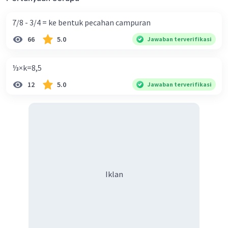
2
tapi jawaban yang benar 714 cm
Iklan
7/8 - 3/4 = ke bentuk pecahan campuran
·
0.0
(
0
)
Balas
Beri Rating
66
5.0
Jawaban terverifikasi
⅓×k=8,5
12
5.0
Jawaban terverifikasi
Iklan