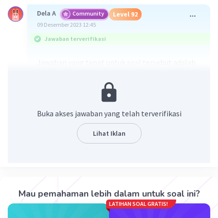
Dela A
Community
Level 92
09 Desember 2023 12:45
Jawaban terverifikasi
Jawaban yang tepat untuk soal tersebut adalah
opsi
d. –53/27
Penjelasan mengenai langkah-langkahnya ada di
gambar yaa
Buka akses jawaban yang telah terverifikasi
Lihat Iklan
Mau pemahaman lebih dalam untuk soal ini?
LATIHAN SOAL GRATIS!
·
0.0
(
0
)
Balas
Beri Rating