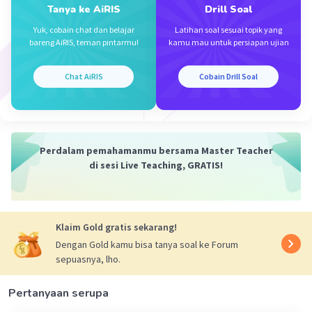
Tanya ke AiRIS
Drill Soal
Yuk, cobain chat dan belajar
Latihan soal sesuai topik yang
bareng AiRIS, teman pintarmu!
kamu mau untuk persiapan ujian
Chat AiRIS
Cobain Drill Soal
Iklan
Perdalam pemahamanmu bersama Master Teacher
di sesi Live Teaching, GRATIS!
Klaim Gold gratis sekarang!
Dengan Gold kamu bisa tanya soal ke Forum
sepuasnya, lho.
Pertanyaan serupa