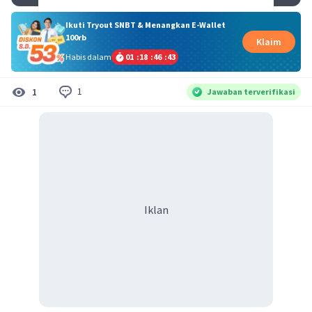
Ikuti Tryout SNBT & Menangkan E-Wallet
100rb
Klaim
Habis dalam
01
:
18
:
46
:
42
1
1
Jawaban terverifikasi
Iklan