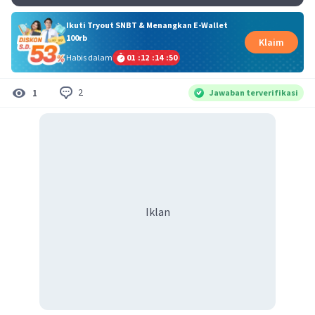
Ikuti Tryout SNBT & Menangkan E-Wallet
100rb
Klaim
Habis dalam
01
:
12
:
14
:
50
2
1
Jawaban terverifikasi
Iklan