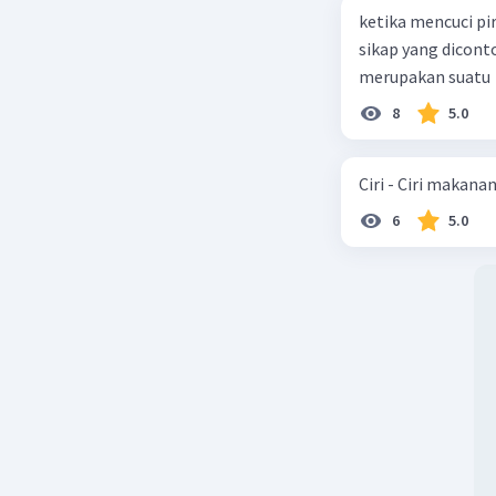
ketika mencuci pi
sikap yang dicon
merupakan suatu
8
5.0
Ciri - Ciri makana
6
5.0