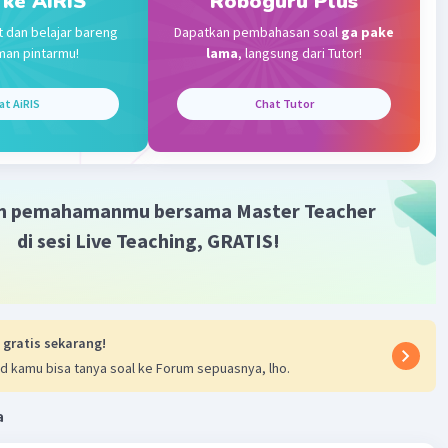
 ke AiRIS
Roboguru Plus
Iklan
t dan belajar bareng
Dapatkan pembahasan soal
ga pake
awabannya adalah
man pintarmu!
lama
, langsung dari Tutor!
 bumi.
at AiRIS
Chat Tutor
·
0.0
(
0
)
Balas
ating
m pemahamanmu bersama Master Teacher
di sesi Live Teaching, GRATIS!
 gratis sekarang!
d kamu bisa tanya soal ke Forum sepuasnya, lho.
a