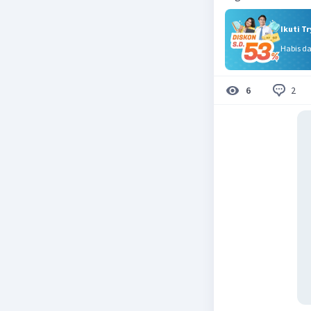
Ikuti T
Habis d
2
6