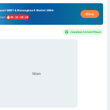
ryout SNBT & Menangkan E-Wallet 100rb
Klaim
alam
01
:
11
:
14
:
23
Jawaban terverifikasi
Iklan