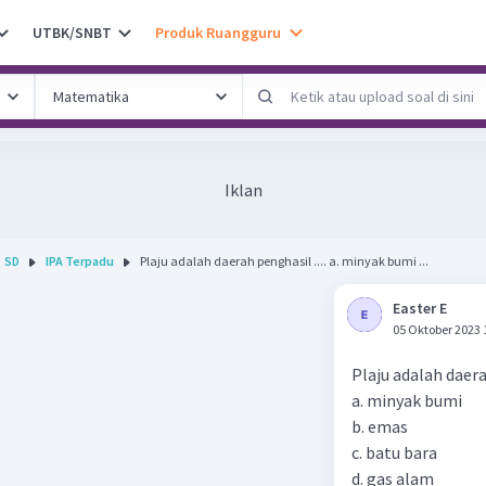
UTBK/SNBT
Produk Ruangguru
Iklan
SD
IPA Terpadu
Plaju adalah daerah penghasil .... a. minyak bumi ...
Easter E
05 Oktober 2023 
Plaju adalah daerah
a. minyak bumi
b. emas
c. batu bara
d. gas alam