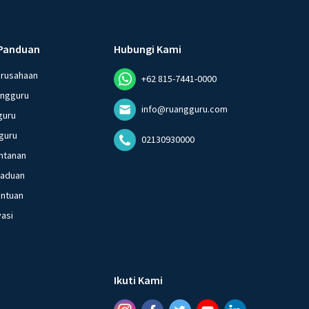
Panduan
Hubungi Kami
erusahaan
+62 815-7441-0000
angguru
info@ruangguru.com
guru
guru
02130930000
ntanan
gaduan
entuan
vasi
Ikuti Kami