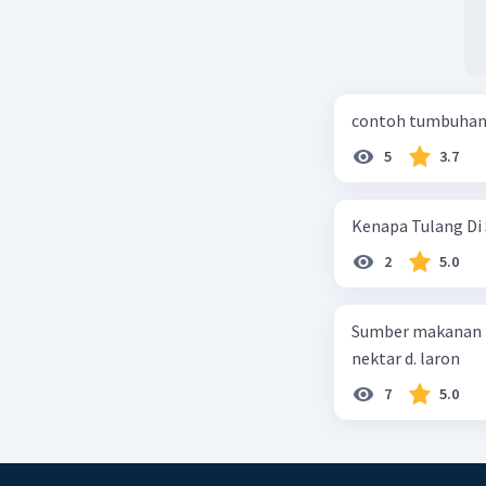
contoh tumbuhan 
5
3.7
Kenapa Tulang Di 
2
5.0
Sumber makanan kupu-kupu dewa
nektar d. laron
7
5.0