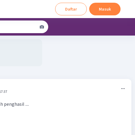
Daftar
Masuk
17:37
 penghasil ....