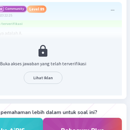
Community
Level 89
023 22:25
terverifikasi
a adalah A.
nghasil minyak di Indonesia yang ketiga adalah kilang
ju atau dikenal dengan istilah Refinery Unit III Plaju.
yak ini terletak di tepi Sungai Musi, Jalan Beringin I, Plaju,
Buka akses jawaban yang telah terverifikasi
embang, Sumatra Selatan
Lihat Iklan
·
0.0
(
0
)
Balas
ating
Community
Level 73
023 07:41
pemahaman lebih dalam untuk soal ini?
terverifikasi
lah daerah penghasil minyak bumi.