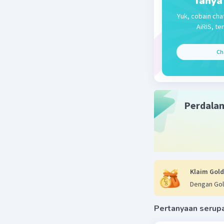
Tanya
Yuk, cobain cha
berarti j
AiRIS, te
A. minyak
Ch
Beri R
Perdala
Klaim Gold
Dengan Gol
Pertanyaan serup