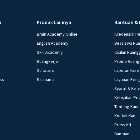
u
Produk Lainnya
Bantuan & 
Brain Academy Online
Kredensial P
English Academy
Beasiswa Ru
Skill Academy
Cicilan Ruang
Ruangkerja
Promo Ruang
Schoters
Laporan Kere
ess
Kalananti
Layanan Pen
Syarat & Ket
Kebijakan Pri
Tentang Kami
Kontak Kami
Press Kit
Bantuan