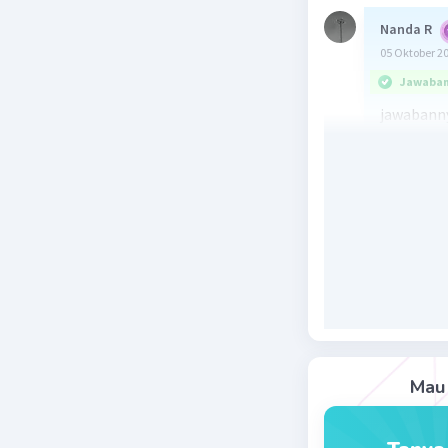
Nanda R
05 Oktober 2
Jawaban 
jawabanny
Daerah pe
minyak Pla
Kilang min
Kota Pal
Beri R
Vincent M
06 Oktober 2
Mau 
Jawaban 
Plaju ada