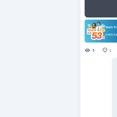
Ikuti T
Habis d
1
5