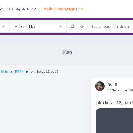
UTBK/SNBT
Produk Ruangguru
Iklan
SMA
PPKN
pkn kelas 12, bab 3...
Nur S
07 November 202
pkn kelas 12, bab 