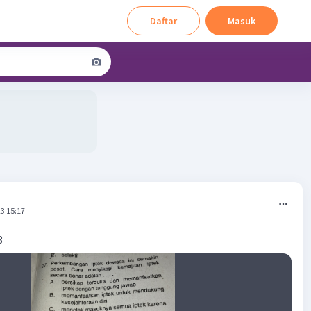
Daftar
Masuk
3 15:17
3