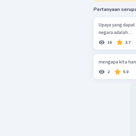
Pertanyaan serup
Upaya yang dapat
negara adalah…
16
3.7
mengapa kita haru
2
5.0