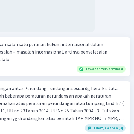
kan salah satu peranan hukum internasional dalam
alah – masalah internasional, artinya penyelesaian
lalui
Jawaban terverifikasi
gan antar Perundang - undangan sesuai dg herarkis tata
emahan atas peraturan perundangan atau tumpang tindih ? (
 UU no 23Tahun 2014, UU No 25 Tahun 2004 ) 3 . Tuliskan
angan yg di undangkan atas perintah TAP MPR NO I / MPR/
Lihat jawaban (3)
 26 , Pasal 27,pasal ,pasal 28, pasal 29, pasal 30 ,pasal 31 dan