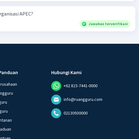
organisasi APEC?
Jawaban terverifikasi
Panduan
Hubungi Kami
erusahaan
+62 815-7441-0000
angguru
info@ruangguru.com
guru
guru
02130930000
ntanan
gaduan
entuan