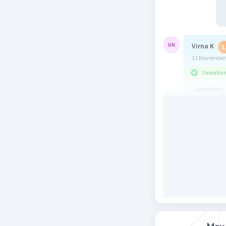
Virna K
L
11 November 
Jawaban 
Jawaban:
Perkemban
harus ber
kita menu
keterting
dengan m
pemenuha
Beri R