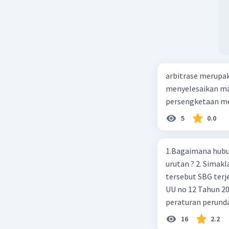
arbitrase merupa
menyelesaikan mas
persengketaan me
5
0.0
1.Bagaimana hubun
urutan ? 2. Simaklah beberapa peraturan perundangan apakah peraturan
tersebut SBG terj
UU no 12 Tahun 2011,
peraturan perund
2003 4.sebutkan produk UU atas perintah UUD NRI Tahun 1945 ( pasal18, pasal
16
2.2
22, pasal 23, Pasal