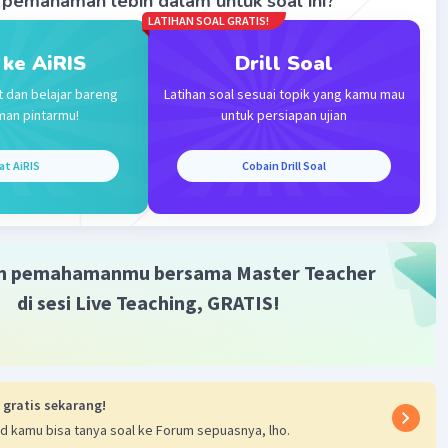
pemahaman lebih dalam untuk soal ini?
LATIHAN SOAL GRATIS!
 ke AiRIS
Drill Soal
Iklan
t dan belajar bareng
Latihan soal sesuai topik yang kamu mau
man pintarmu!
untuk persiapan ujian
at AiRIS
Cobain Drill Soal
m pemahamanmu bersama Master Teacher
di sesi Live Teaching, GRATIS!
 gratis sekarang!
d kamu bisa tanya soal ke Forum sepuasnya, lho.