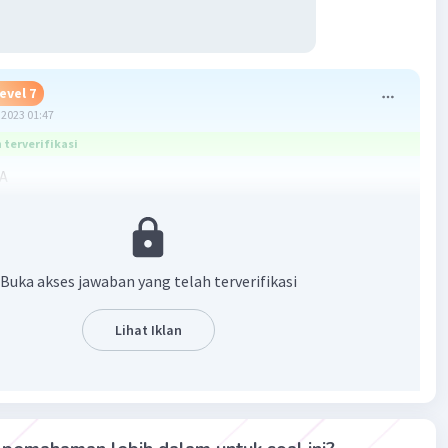
evel 7
2023 01:47
terverifikasi
 A
gan iptek dalam era globalisasi semakin pesat. Kita
sikap terbuka dan bertanggung jawab terhadap iptek. Jika
tup diri terhadap iptek, bangsa Indonesia akan mengalami
galan. Oleh karena itu, kemajuan iptek dapat disikapi
Buka akses jawaban yang telah terverifikasi
emanfaatkannya secara bertanggung jawab bagi
n kebutuhan hidup.
Lihat Iklan
·
0.0
(
0
)
Balas
ating