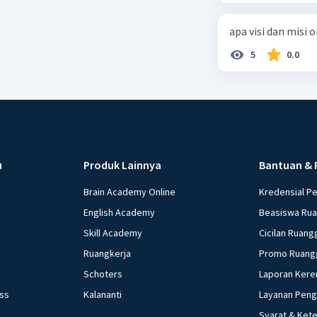
pasal 33 )
apa visi dan misi 
5
0.0
u
Produk Lainnya
Bantuan & 
Brain Academy Online
Kredensial P
English Academy
Beasiswa Ru
Skill Academy
Cicilan Ruang
Ruangkerja
Promo Ruang
Schoters
Laporan Kere
ess
Kalananti
Layanan Pen
Syarat & Ket