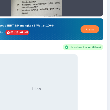
ryout SNBT & Menangkan E-Wallet 100rb
Klaim
alam
02
:
12
:
01
:
41
Jawaban terverifikasi
Iklan