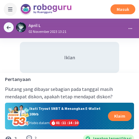
Masuk
April L
02 November 2023 13:21
Iklan
Pertanyaan
Piutang yang dibayar sebagian pada tanggal masih
mendapat diskon, apakah tetap mendapat diskon?
Ikuti Tryout SNBT & Menangkan E-Wallet
100rb
Klaim
Habis dalam
01
:
11
:
14
:
10
2
2
Jawaban terverifikasi