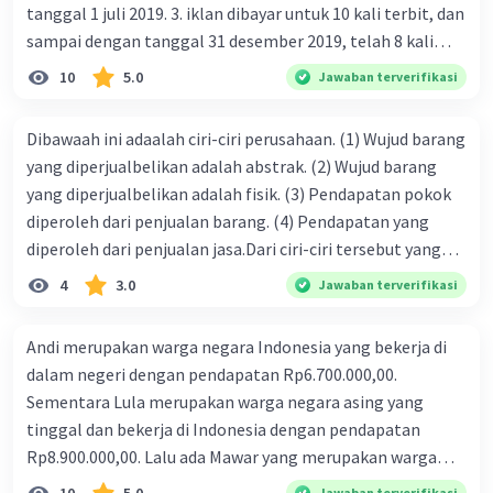
03 November 2023 02:25
tanggal 1 juli 2019. 3. iklan dibayar untuk 10 kali terbit, dan
Masihhh
sampai dengan tanggal 31 desember 2019, telah 8 kali
terbit. 4. gaji terutang untuk periode berjalan sebesar
10
5.0
Jawaban terverifikasi
·
5.0
(
1
)
Balas
Beri Rating
Rp800.000,00 dari data di atas, pencatatan jurnal pembalik
Iklan
yang benar adalah ....
Dibawaah ini adaalah ciri-ciri perusahaan. (1) Wujud barang
yang diperjualbelikan adalah abstrak. (2) Wujud barang
yang diperjualbelikan adalah fisik. (3) Pendapatan pokok
diperoleh dari penjualan barang. (4) Pendapatan yang
diperoleh dari penjualan jasa.Dari ciri-ciri tersebut yang
merupakan ciri dari perusahaan dagang ditunjukan pada
4
3.0
Jawaban terverifikasi
nomor…. a. 1 dan 3 b. 3 dan 4 c. 2 dan 3 d. 1 dan 2 e. 2 dan 4
Andi merupakan warga negara Indonesia yang bekerja di
dalam negeri dengan pendapatan Rp6.700.000,00.
Sementara Lula merupakan warga negara asing yang
tinggal dan bekerja di Indonesia dengan pendapatan
Rp8.900.000,00. Lalu ada Mawar yang merupakan warga
negara Indonesia yang tinggal dan bekerja di luar negeri
Jawaban terverifikasi