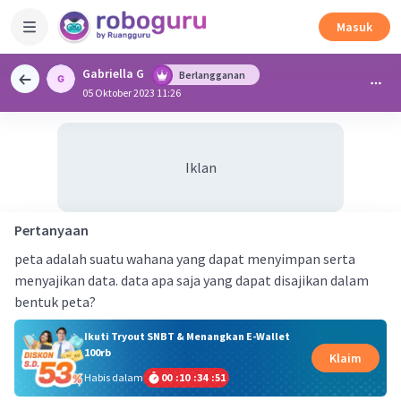
Masuk
Gabriella G
Berlangganan
05 Oktober 2023 11:26
Iklan
Pertanyaan
peta adalah suatu wahana yang dapat menyimpan serta
menyajikan data. data apa saja yang dapat disajikan dalam
bentuk peta?
Ikuti Tryout SNBT & Menangkan E-Wallet
100rb
Klaim
Habis dalam
00
:
10
:
34
:
51