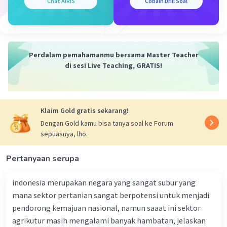
menampilkan informasi tentang suhu, curah
Chat AiRIS
Cobain Drill Soal
hujan, dan pola cuaca. Peta iklim dapat
digunakan untuk memahami pola iklim regional.
6. Data Lingkungan: Informasi tentang
lingkungan, seperti lokasi hutan, taman
Perdalam pemahamanmu bersama Master Teacher
nasional, dan daerah perlindungan alam, dapat
di sesi Live Teaching, GRATIS!
disajikan dalam peta untuk konservasi dan
manajemen lingkungan.
7. Data Transportasi: Peta transportasi
Klaim Gold gratis sekarang!
mencakup jaringan jalan, rel, bandara,
pelabuhan, dan rute penerbangan. Mereka
Dengan Gold kamu bisa tanya soal ke Forum
sepuasnya, lho.
membantu dalam perencanaan transportasi dan
logistik.
Pertanyaan serupa
8. Data Sosial dan Kesehatan: Informasi tentang
fasilitas kesehatan, tingkat pendidikan, dan
indonesia merupakan negara yang sangat subur yang
distribusi penyakit dapat disajikan dalam peta
mana sektor pertanian sangat berpotensi untuk menjadi
untuk analisis kesehatan masyarakat.
pendorong kemajuan nasional, namun saaat ini sektor
9. Data Geospasial: Data geospasial adalah data
agrikutur masih mengalami banyak hambatan, jelaskan
yang dikaitkan dengan koordinat geografis. Ini