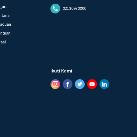
guru
02130930000
ntanan
gaduan
entuan
vasi
Ikuti Kami