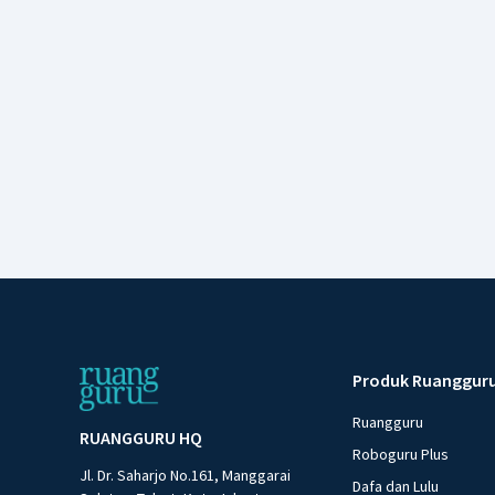
Produk Ruanggur
Ruangguru
RUANGGURU HQ
Roboguru Plus
Jl. Dr. Saharjo No.161, Manggarai
Dafa dan Lulu