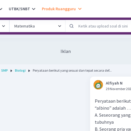
UTBK/SNBT
Produk Ruangguru
Iklan
SMP
Biologi
Peryataan berikut yang sesuai dan tepat secara def...
Alfiyah N
29 November 202
Peryataan berikut 
“albino” adalah 
A. Seseorang yan
tubuhnya
B. Seorang pria ya