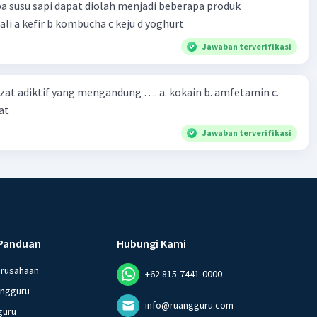
a susu sapi dapat diolah menjadi beberapa produk
bioteknologi kecuali a kefir b kombucha c keju d yoghurt
Jawaban terverifikasi
zat adiktif yang mengandung …. a. kokain b. amfetamin c.
at
Jawaban terverifikasi
Panduan
Hubungi Kami
erusahaan
+62 815-7441-0000
angguru
info@ruangguru.com
guru