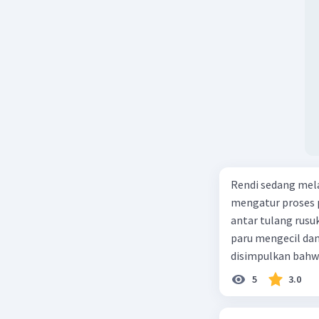
Rendi sedang mela
mengatur proses 
antar tulang rusu
paru mengecil dan
disimpulkan bahwa
5
3.0