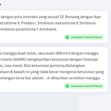
a
engan pola interaksi yang sesuai! 10. Beruang dengan ikan
Netralisme b. Predasi c. Simbiosis mutualisme d. Simbiosis
imbiosis parasitisme f. Antibiosis
Jawaban terverifikasi
ra mangga buah bulat, rasa asam (BBmm) dengan mangga
sa manis (bbMM) menghasilkan keturunan dengan fenotipe
, rasa manis. Bila keturunan pertama disilangkan
taan di bawah ini yang tidak benar mengenai keturunan yang
rse but adalah ... A. dihasilkan sembilan mangga
jong, rasa asam C.
Jawaban terverifikasi
bulat, rasa manis D. dihasi lkan tiga mangga buah