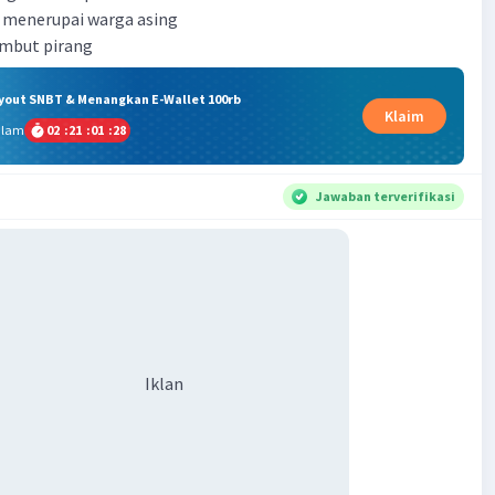
g menerupai warga asing
ambut pirang
ryout SNBT & Menangkan E-Wallet 100rb
Klaim
alam
02
:
21
:
01
:
28
Jawaban terverifikasi
Iklan