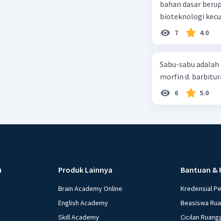
bahan dasar berup
7
4.0
Sabu-sabu adalah 
morfin d. barbitur
6
5.0
u
Produk Lainnya
Bantuan & 
Brain Academy Online
Kredensial P
English Academy
Beasiswa Ru
Skill Academy
Cicilan Ruang