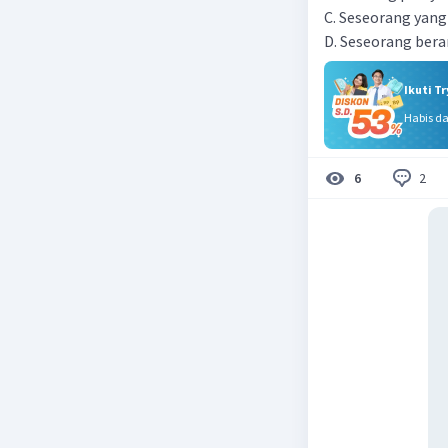
C. Seseorang yan
D. Seseorang ber
Ikuti T
Habis d
2
6