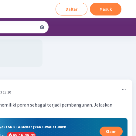
Daftar
Masuk
3 13:10
emiliki peran sebagai terjadi pembangunan. Jelaskan
ryout SNBT & Menangkan E-Wallet 100rb
Klaim
alam
00
:
19
:
30
:
32