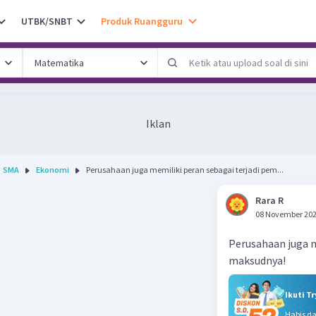
UTBK/SNBT
Produk Ruangguru
Iklan
SMA
Ekonomi
Perusahaan juga memiliki peran sebagai terjadi pem...
Rara R
08 November 202
Perusahaan juga m
maksudnya!
Ikuti T
Habis d