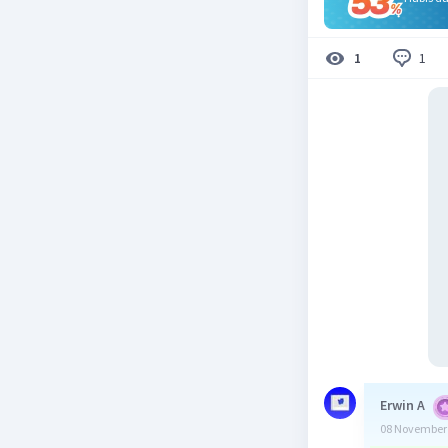
1
1
Erwin A
08 November 