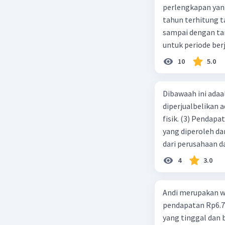
infras
perlengkapan yang tersisa Rp500.0
tahun terhitung tanggal 1 juli 2019. 3.
CSR dapa
sampai dengan tang
masyarak
untuk periode berj
meningkat
jurnal pembalik ya
10
5.0
Beri R
Dibawaah ini adaal
Rara
diperjualbelikan a
09 No
fisik. (3) Pendap
Ter
yang diperoleh dar
dari perusahaan da
d. 1 dan 2 e. 2 dan 
4
3.0
Andi merupakan wa
pendapatan Rp6.700.000,00. Sementara Lula merupakan warga negara asing
yang tinggal dan bekerja di Indonesia dengan pendapata