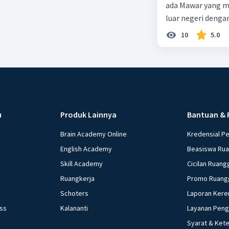
ada Mawar yang merupakan warga negara I
luar negeri denga
10
5.0
u
Produk Lainnya
Bantuan & 
Brain Academy Online
Kredensial P
English Academy
Beasiswa Ru
Skill Academy
Cicilan Ruang
Ruangkerja
Promo Ruang
Schoters
Laporan Kere
ess
Kalananti
Layanan Pen
Syarat & Ket