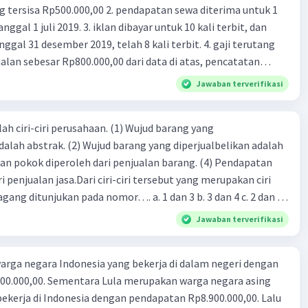
truktur dan fasilitas umum.
00,00 2. pendapatan sewa diterima untuk 1
 iklan dibayar untuk 10 kali terbit, dan
t memberikan manfaat yang besar bagi pembangunan
gal 31 desember 2019, telah 8 kali terbit. 4. gaji terutang
at. CSR dapat membantu mengurangi kemiskinan,
alan sebesar Rp800.000,00 dari data di atas, pencatatan
kan kualitas hidup, dan menjaga kelestarian lingkungan.
ng benar adalah ....
Jawaban terverifikasi
·
5.0
(
1
)
Balas
ating
ah ciri-ciri perusahaan. (1) Wujud barang yang
 R
Level 86
dalah abstrak. (2) Wujud barang yang diperjualbelikan adalah
vember 2023 11:56
atan pokok diperoleh dari penjualan barang. (4) Pendapatan
imakasih atas bantuannya😊
i penjualan jasa.Dari ciri-ciri tersebut yang merupakan ciri
gang ditunjukan pada nomor…. a. 1 dan 3 b. 3 dan 4 c. 2 dan 3
4
Jawaban terverifikasi
rga negara Indonesia yang bekerja di dalam negeri dengan
n Rp8.900.000,00. Lalu
Iklan