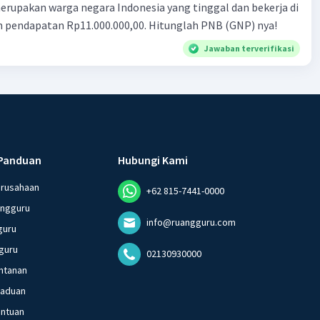
ndonesia yang tinggal dan bekerja di
n pendapatan Rp11.000.000,00. Hitunglah PNB (GNP) nya!
Jawaban terverifikasi
Panduan
Hubungi Kami
erusahaan
+62 815-7441-0000
angguru
info@ruangguru.com
guru
guru
02130930000
ntanan
gaduan
entuan