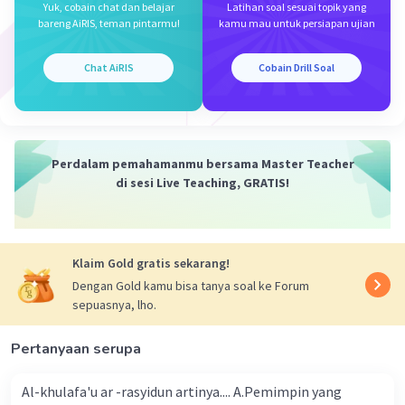
Yuk, cobain chat dan belajar
Latihan soal sesuai topik yang
bareng AiRIS, teman pintarmu!
kamu mau untuk persiapan ujian
Jawabannya B. Pandita
Iklan
Chat AiRIS
Cobain Drill Soal
·
0.0
(
0
)
Balas
Beri Rating
Perdalam pemahamanmu bersama Master Teacher
di sesi Live Teaching, GRATIS!
Klaim Gold gratis sekarang!
Dengan Gold kamu bisa tanya soal ke Forum
sepuasnya, lho.
Pertanyaan serupa
Al-khulafa'u ar -rasyidun artinya.... A.Pemimpin yang