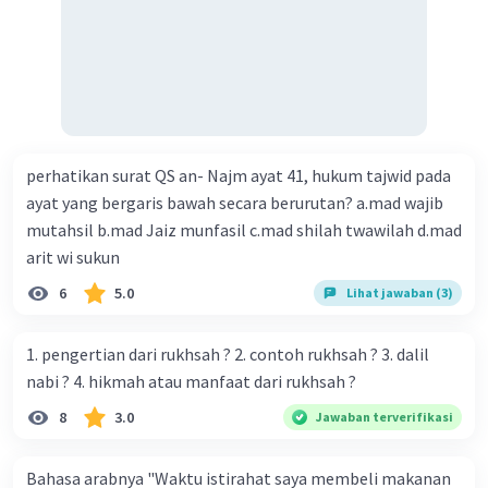
perhatikan surat QS an- Najm ayat 41, hukum tajwid pada
ayat yang bergaris bawah secara berurutan? a.mad wajib
mutahsil b.mad Jaiz munfasil c.mad shilah twawilah d.mad
arit wi sukun
6
5.0
Lihat jawaban (3)
1. pengertian dari rukhsah ? 2. contoh rukhsah ? 3. dalil
nabi ? 4. hikmah atau manfaat dari rukhsah ?
8
3.0
Jawaban terverifikasi
Bahasa arabnya "Waktu istirahat saya membeli makanan