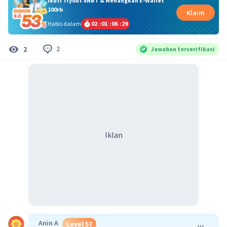
Ikuti Tryout SNBT & Menangkan E-Wallet
100rb
Klaim
Habis dalam
02
:
01
:
06
:
28
2
2
Jawaban terverifikasi
Iklan
Anin A
Level 57