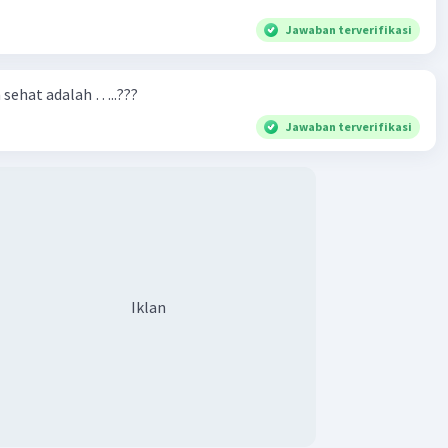
.
Jawaban terverifikasi
ngkatan Energi Kinetik**: Energi panas yang diberikan pada
at meningkatkan energi kinetik molekul-molekulnya. Hal
n sehat adalah …..???
babkan molekul-molekul tersebut bergerak lebih cepat
tarik antar molekul menjadi lebih lemah.
Jawaban terverifikasi
k Leleh**: Ketika benda padat mencapai suhu tertentu yang
titik leleh," gaya tarik antar molekul sudah cukup lemah
molekul-molekul tersebut dapat mulai bergeser satu sama
membentuk wujud cair.
 Cair**: Pada tahap ini, benda tersebut telah berubah
Iklan
ujud cair. Molekul-molekulnya dapat bergerak lebih bebas
ah posisi, mirip dengan cairan pada umumnya.
ubahan wujud benda dari padat ke cair adalah proses yang
mencair" dan terjadi ketika benda padat melewati titik
akibat peningkatan suhu.