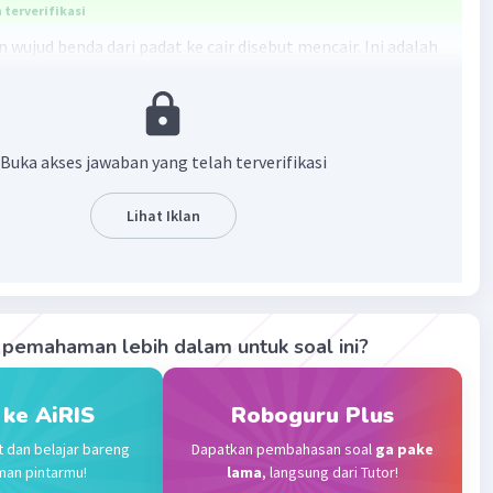
terverifikasi
 wujud benda dari padat ke cair disebut mencair. Ini adalah
 mana benda padat mengalami peningkatan suhu sehingga
partikel dalam benda tersebut mulai bergerak lebih cepat
bahnya menjadi zat cair. Sebaliknya, ketika zat cair
 penurunan suhu yang cukup, ia akan berubah menjadi
Buka akses jawaban yang telah terverifikasi
lalui proses pembekuan (membeku).
 C
Lihat Iklan
·
5.0
(
1
)
Balas
ating
Community
Level 89
pemahaman lebih dalam untuk soal ini?
 2023 09:42
terverifikasi
 ke AiRIS
Roboguru Plus
a adalah C.
Iklan
t dan belajar bareng
Dapatkan pembahasan soal
ga pake
man pintarmu!
lama
, langsung dari Tutor!
 wujud benda dari padat ke cair disebut mencari,