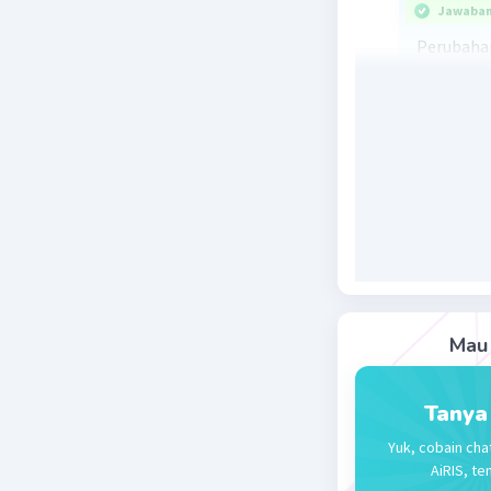
Jawaban 
Perubahan
proses di
partikel-
dan mengu
mengalami
padat me
Jawaban:
Beri R
Nanda R
Mau 
29 September
Jawaban 
Tanya
jawabanny
Yuk, cobain cha
AiRIS, te
perubahan