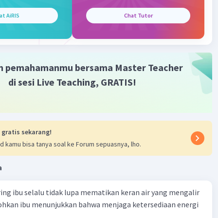
 es batu yang dipanaskan lama-kelamaan akan mencair.
at AiRIS
Chat Tutor
·
0.0
(
0
)
Balas
ating
Gold
Level 87
m pemahamanmu bersama Master Teacher
 2023 10:17
di sesi Live Teaching, GRATIS!
 wujud benda dari padat ke cair disebut:
r
atu benda padat berubah menjadi cair, kita menyebutnya
roses "mencair."
 gratis sekarang!
n:
d kamu bisa tanya soal ke Forum sepuasnya, lho.
rubahan wujud benda dari padat ke cair disebut "mencair."
njelasannya:
a
 ke Cair**: Ketika suatu benda padat seperti es, logam, atau
ring ibu selalu tidak lupa mematikan keran air yang mengalir
r dipanaskan hingga mencapai titik lelehnya, molekul-
tohkan ibu menunjukkan bahwa menjaga ketersediaan energi
alam benda tersebut mulai mendapatkan energi kinetik