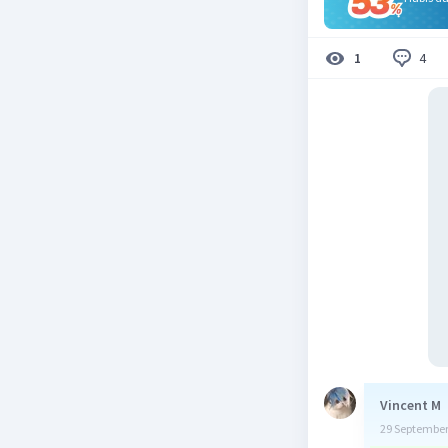
4
1
Vincent M
29 September