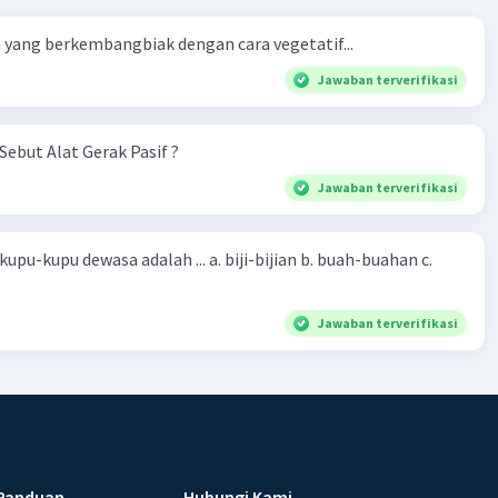
yang berkembangbiak dengan cara vegetatif...
·
0.0
(
0
)
Balas
ating
Jawaban terverifikasi
Level 7
023 04:01
Sebut Alat Gerak Pasif ?
a adalah C. Mencair.
Jawaban terverifikasi
h proses dimana benda padat mengalami peningkatan suhu.
sa adalah ... a. biji-bijian b. buah-buahan c.
·
0.0
(
0
)
Balas
ating
Jawaban terverifikasi
Panduan
Hubungi Kami