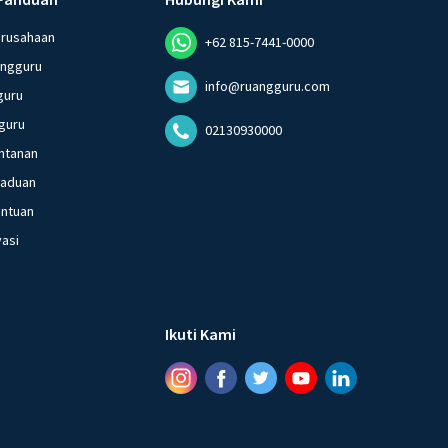
erusahaan
+62 815-7441-0000
angguru
info@ruangguru.com
guru
guru
02130930000
ntanan
gaduan
entuan
vasi
Ikuti Kami