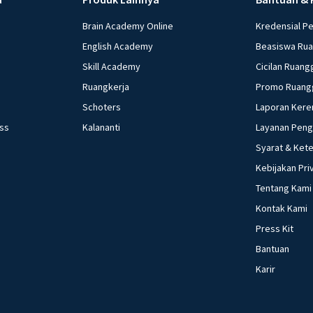
Brain Academy Online
Kredensial P
English Academy
Beasiswa Ru
Skill Academy
Cicilan Ruang
Ruangkerja
Promo Ruang
Schoters
Laporan Kere
ess
Kalananti
Layanan Pen
Syarat & Ket
Kebijakan Pri
Tentang Kami
Kontak Kami
Press Kit
Bantuan
Karir