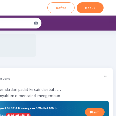
Daftar
Masuk
23 09:40
da dari padat ke cair disebut . . . .
nyublim c. mencair d. mengembun
ryout SNBT & Menangkan E-Wallet 100rb
Klaim
alam
01
:
07
:
46
:
14