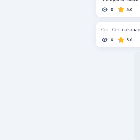
tambahan
8
5.0
2. **Peni
benda pad
Ciri - Ciri makana
ini menye
6
5.0
dan gaya 
3. **Titi
disebut "
sehingga 
lain dan 
4. **Wujud
menjadi w
dan berub
Jadi, per
disebut "
lelehnya 