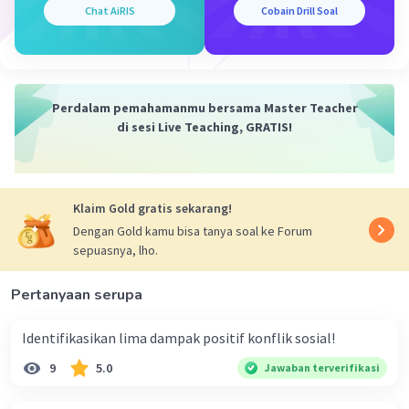
Chat AiRIS
Cobain Drill Soal
pendorong perubahan sosial diantaranya:
Kontak dengan kebudayaan lain.
Sikap saling menghargai hasil karya orang
lain dan adanya keinginan untuk maju.
Perdalam pemahamanmu bersama Master Teacher
Sistem pendidikan yang maju.
di sesi Live Teaching, GRATIS!
Toleransi terhadap adanya pengaruh dari
luar.
Penduduk yang heterogen.
Klaim Gold gratis sekarang!
Dengan Gold kamu bisa tanya soal ke Forum
sepuasnya, lho.
·
0.0
(
0
)
Balas
Beri Rating
Pertanyaan serupa
Identifikasikan lima dampak positif konflik sosial!
9
5.0
Jawaban terverifikasi
Iklan