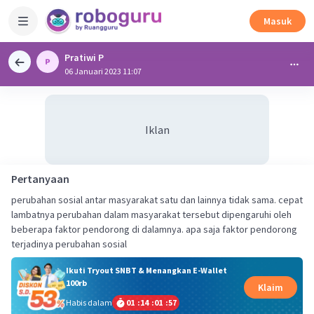
Masuk
Pratiwi P
06 Januari 2023 11:07
Iklan
Pertanyaan
perubahan sosial antar masyarakat satu dan lainnya tidak sama. cepat
lambatnya perubahan dalam masyarakat tersebut dipengaruhi oleh
beberapa faktor pendorong di dalamnya. apa saja faktor pendorong
terjadinya perubahan sosial
Ikuti Tryout SNBT & Menangkan E-Wallet
100rb
Klaim
Habis dalam
01
:
14
:
01
:
56