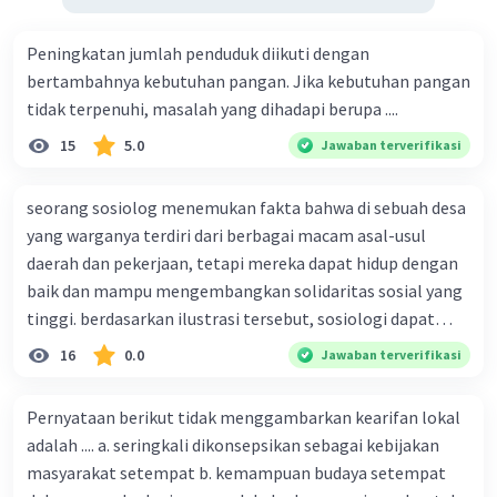
Peningkatan jumlah penduduk diikuti dengan
bertambahnya kebutuhan pangan. Jika kebutuhan pangan
tidak terpenuhi, masalah yang dihadapi berupa ....
15
5.0
Jawaban terverifikasi
seorang sosiolog menemukan fakta bahwa di sebuah desa
yang warganya terdiri dari berbagai macam asal-usul
daerah dan pekerjaan, tetapi mereka dapat hidup dengan
baik dan mampu mengembangkan solidaritas sosial yang
tinggi. berdasarkan ilustrasi tersebut, sosiologi dapat
berfungsi sebagai ilmu yang ....
16
0.0
Jawaban terverifikasi
Pernyataan berikut tidak menggambarkan kearifan lokal
adalah .... a. seringkali dikonsepsikan sebagai kebijakan
masyarakat setempat b. kemampuan budaya setempat