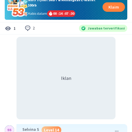
100rb
Klaim
Habis dalam
00
:
14
:
07
:
30
2
1
Jawaban terverifikasi
Iklan
Selvina S
Level 14