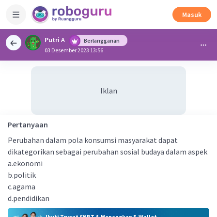
Masuk
Putri A
Berlangganan
03 Desember 2023 13:56
Iklan
Pertanyaan
Perubahan dalam pola konsumsi masyarakat dapat
dikategorikan sebagai perubahan sosial budaya dalam aspek
a.ekonomi
b.politik
c.agama
d.pendidikan
Ikuti Tryout SNBT & Menangkan E-Wallet