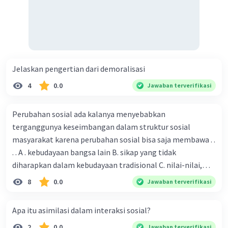
Jelaskan pengertian dari demoralisasi
4
0.0
Jawaban terverifikasi
Perubahan sosial ada kalanya menyebabkan
terganggunya keseimbangan dalam struktur sosial
masyarakat karena perubahan sosial bisa saja membawa . .
. . A . kebudayaan bangsa lain B. sikap yang tidak
diharapkan dalam kebudayaan tradisional C. nilai-nilai,
sikap, dan pola . perilaku yang berbeda D. tidak sesuai
8
0.0
Jawaban terverifikasi
dengan kebudayaan masyarakat setempat
Apa itu asimilasi dalam interaksi sosial?
2
0.0
Jawaban terverifikasi