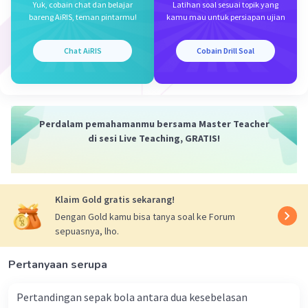
Yuk, cobain chat dan belajar
Latihan soal sesuai topik yang
bareng AiRIS, teman pintarmu!
kamu mau untuk persiapan ujian
Dela A
Community
Level 92
04 Desember 2023 13:41
Chat AiRIS
Cobain Drill Soal
Jawaban terverifikasi
Jawaban yang tepat adalah
opsi a. Ekonomi.
Iklan
Karena pada soal tersebut berkaitan dengan
pola konsumsi masyarakat, dimana hal tersebut
Perdalam pemahamanmu bersama Master Teacher
sangat erat kaitannya dengan aspek ekonomi
di sesi Live Teaching, GRATIS!
·
5.0
(
1
)
Balas
Beri Rating
Klaim Gold gratis sekarang!
Dengan Gold kamu bisa tanya soal ke Forum
sepuasnya, lho.
Pertanyaan serupa
Pertandingan sepak bola antara dua kesebelasan