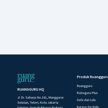
Produk Ruanggur
Ruangguru
RUANGGURU HQ
Roboguru Plus
Jl. Dr. Saharjo No.161, Manggarai
Dafa dan Lulu
Selatan, Tebet, Kota Jakarta
Kursus for Kids
Selatan, Daerah Khusus Ibukota