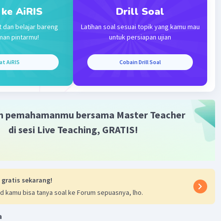
bandingan tanaman F2 adalah 180:60 atau dapat
 ke AiRIS
Drill Soal
nakan menjadi 3:1.
t dan belajar bareng
Latihan soal sesuai topik yang kamu mau
man pintarmu!
untuk persiapan ujian
·
0.0
(
0
)
Balas
ating
at AiRIS
Cobain Drill Soal
m pemahamanmu bersama Master Teacher
di sesi Live Teaching, GRATIS!
Iklan
 gratis sekarang!
d kamu bisa tanya soal ke Forum sepuasnya, lho.
a