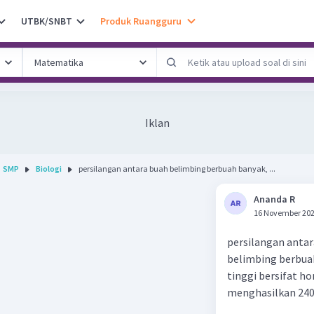
UTBK/SNBT
Produk Ruangguru
Iklan
SMP
Biologi
persilangan antara buah belimbing berbuah banyak, ...
Ananda R
16 November 202
persilangan anta
belimbing berbuah
tinggi bersifat h
menghasilkan 240