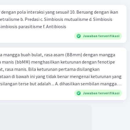
engan pola interaksi yang sesuai! 10. Beruang dengan ikan
Netralisme b. Predasi c. Simbiosis mutualisme d. Simbiosis
imbiosis parasitisme f. Antibiosis
Jawaban terverifikasi
ra mangga buah bulat, rasa asam (BBmm) dengan mangga
sa manis (bbMM) menghasilkan keturunan dengan fenotipe
, rasa manis. Bila keturunan pertama disilangkan
taan di bawah ini yang tidak benar mengenai keturunan yang
rse but adalah ... A. dihasilkan sembilan mangga
jong, rasa asam C.
Jawaban terverifikasi
bulat, rasa manis D. dihasi lkan tiga mangga buah