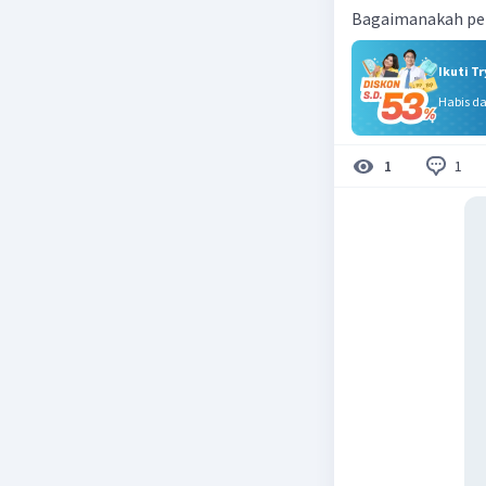
Bagaimanakah pe
Ikuti T
Habis d
1
1