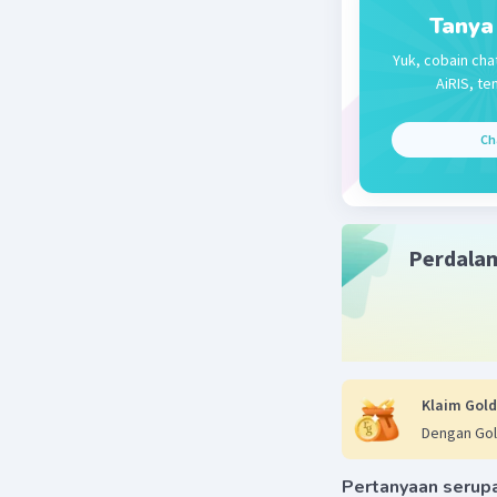
Jadi, per
Tanya
disederha
Yuk, cobain cha
AiRIS, te
Beri R
Ch
Perdala
Klaim Gold
Dengan Gol
Pertanyaan serup