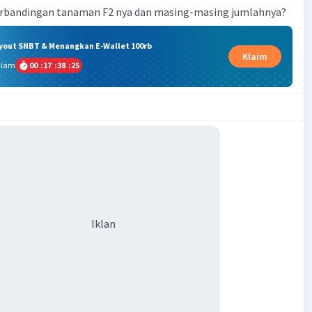
rbandingan tanaman F2 nya dan masing-masing jumlahnya?
ryout SNBT & Menangkan E-Wallet 100rb
Klaim
alam
00
:
17
:
38
:
24
Iklan