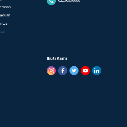
02130930000
ntanan
gaduan
entuan
vasi
Ikuti Kami