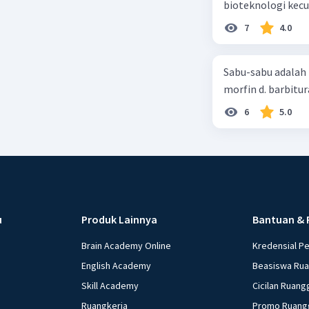
7
4.0
Sabu-sabu adalah 
morfin d. barbitur
6
5.0
u
Produk Lainnya
Bantuan & 
Brain Academy Online
Kredensial P
English Academy
Beasiswa Ru
Skill Academy
Cicilan Ruang
Ruangkerja
Promo Ruang