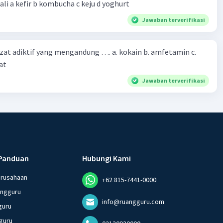
bioteknologi kecuali a kefir b kombucha c keju d yoghurt
Jawaban terverifikasi
zat adiktif yang mengandung …. a. kokain b. amfetamin c.
at
Jawaban terverifikasi
Panduan
Hubungi Kami
erusahaan
+62 815-7441-0000
angguru
info@ruangguru.com
guru
guru