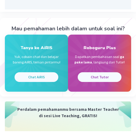
Sumber W
Community
Level 72
13 November 2023 02:19
Jawaban terverifikasi
Mau pemahaman lebih dalam untuk soal ini?
Jawaban yang benar :
Iklan
D. 14 kg
Tanya ke AiRIS
Roboguru Plus
Yuk, cobain chat dan belajar
Dapatkan pembahasan soal
ga
Pembahasan :
bareng AiRIS, teman pintarmu!
pake lama
, langsung dari Tutor!
Gula : Beras = 2 : 3
Gula + Beras = 35 kg
Chat AiRIS
Chat Tutor
Jumlah gula = 2/(2 + 3) x 35
= 2/5 x 35
= 14 kg
Perdalam pemahamanmu bersama Master Teacher
di sesi Live Teaching, GRATIS!
·
0.0
(
0
)
Balas
Beri Rating