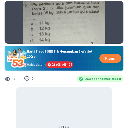
Ikuti Tryout SNBT & Menangkan E-Wallet
100rb
Klaim
Habis dalam
02
:
03
:
41
:
24
2
2
Jawaban terverifikasi
Iklan