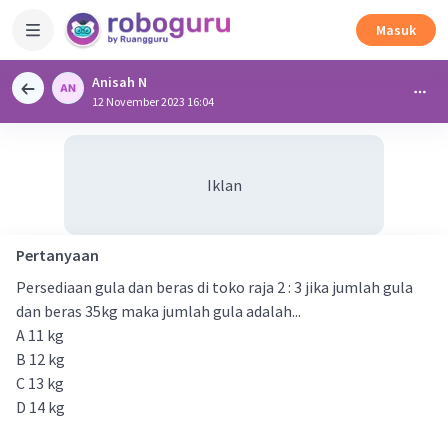
Masuk
Anisah N
12 November 2023 16:04
Iklan
Pertanyaan
Persediaan gula dan beras di toko raja 2 : 3 jika jumlah gula
dan beras 35kg maka jumlah gula adalah...
A 11 kg
B 12 kg
C 13 kg
D 14 kg