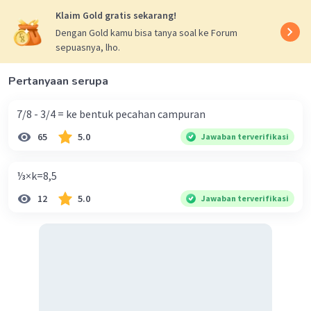
Klaim Gold gratis sekarang!
Dengan Gold kamu bisa tanya soal ke Forum
sepuasnya, lho.
Pertanyaan serupa
7/8 - 3/4 = ke bentuk pecahan campuran
65
5.0
Jawaban terverifikasi
⅓×k=8,5
12
5.0
Jawaban terverifikasi