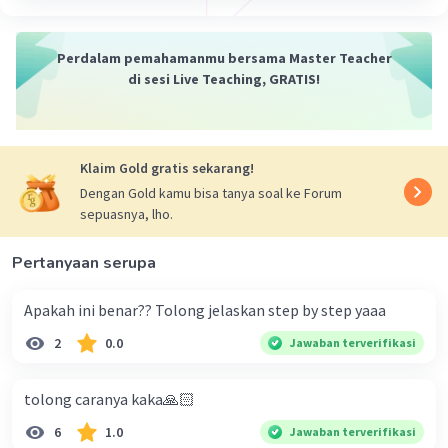
Perdalam pemahamanmu bersama Master Teacher
di sesi Live Teaching, GRATIS!
Klaim Gold gratis sekarang!
Dengan Gold kamu bisa tanya soal ke Forum
sepuasnya, lho.
Pertanyaan serupa
Apakah ini benar?? Tolong jelaskan step by step yaaa
2
0.0
Jawaban terverifikasi
tolong caranya kaka🙏🏻
6
1.0
Jawaban terverifikasi