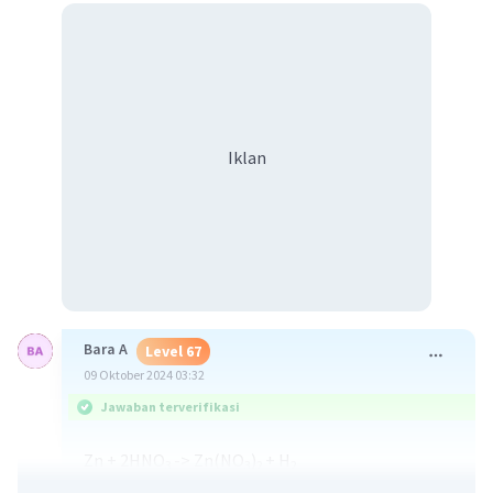
Iklan
Bara A
Level 67
09 Oktober 2024 03:32
Jawaban terverifikasi
Zn + 2HNO
-> Zn(NO
)
+ H
3
3
2
2