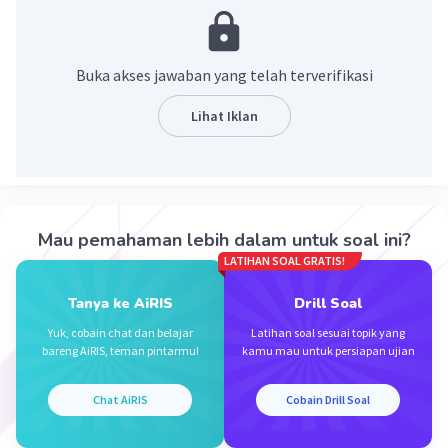
·
0.0
(
0
)
Balas
Beri Rating
Buka akses jawaban yang telah terverifikasi
Lihat Iklan
Iklan
Mau pemahaman lebih dalam untuk soal ini?
LATIHAN SOAL GRATIS!
Tanya ke AiRIS
Drill Soal
Yuk, cobain chat dan belajar
Latihan soal sesuai topik yang
bareng AiRIS, teman pintarmu!
kamu mau untuk persiapan ujian
Chat AiRIS
Cobain Drill Soal