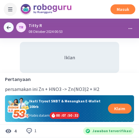
Masuk
Titty R
08 Oktober 2024 00:53
Iklan
Pertanyaan
persamakan ini Zn + HNO3 -> Zn(NO3)2 + H2
Ikuti Tryout SNBT & Menangkan E-Wallet
100rb
Klaim
Habis dalam
00
:
07
:
50
:
31
1
4
Jawaban terverifikasi