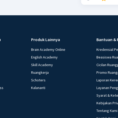
u
Produk Lainnya
Bantuan & 
Brain Academy Online
Kredensial P
English Academy
Beasiswa Ru
Skill Academy
Cicilan Ruang
Ruangkerja
Promo Ruang
Schoters
Laporan Kere
ess
Kalananti
Layanan Pen
Syarat & Ket
Kebijakan Pri
Tentang Kami