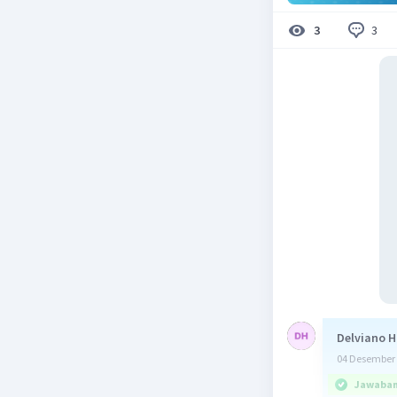
3
3
Delviano H
04 Desember 
Jawaban 