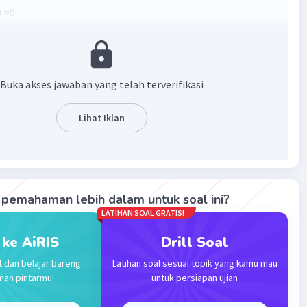
) =0
16=0
0
Buka akses jawaban yang telah terverifikasi
·
5.0
(
1
)
Balas
ating
Lihat Iklan
h
Master Teacher
umni Universitas Negeri Malang
2023 14:27
terverifikasi
pemahaman lebih dalam untuk soal ini?
Iklan
LATIHAN SOAL GRATIS!
2
x
- 6x - 16 = 0
 ke AiRIS
Drill Soal
t dan belajar bareng
Latihan soal sesuai topik yang kamu mau
 kuadrat yang memiliki akar-akar x1 dan x2 maka
man pintarmu!
untuk persiapan ujian
 x2) = 0