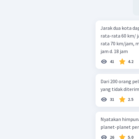
Jarak dua kota d
rata-rata 60 km/ 
rata 70 km/jam, maka waktu
jam d. 18 jam
41
4.2
Dari 200 orang pe
yang tidak diterima
31
2.5
Nyatakan himpuna
planet-planet pen
26
5.0