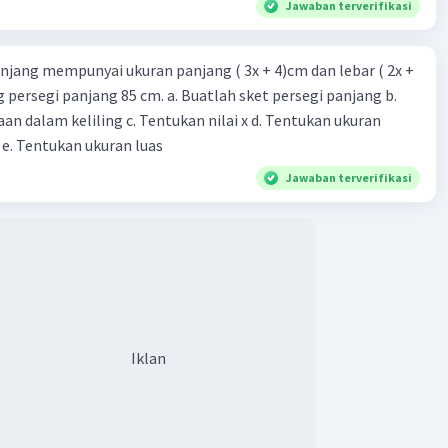
Jawaban terverifikasi
 – (–2)) = 0
 + 2) = 0
 8x – 16 = 0
njang mempunyai ukuran panjang ( 3x + 4)cm dan lebar ( 2x +
 16 = 0
ing persegi panjang 85 cm. a. Buatlah sket persegi panjang b.
n dalam keliling c. Tentukan nilai x d. Tentukan ukuran
samaan kuadrat dari akar-akar 8 dan –2 adalah x² – 6x –
 e. Tentukan ukuran luas
Jawaban terverifikasi
·
0.0
(
0
)
Balas
ating
Iklan