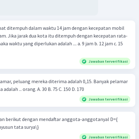
apat ditempuh dalam waktu 14 jam dengan kecepatan mobil
jam. Jika jarak dua kota itu ditempuh dengan kecepatan rata-
 yang diperlukan adalah .... a. 9 jam b. 12 jam c. 15
Jawaban terverifikasi
lamar, peluang mereka diterima adalah 0,15. Banyak pelamar
 adalah ... orang. A. 30 B. 75 C. 150 D. 170
Jawaban terverifikasi
n berikut dengan mendaftar anggota-anggotanyal D={
yusun tata surya\}
Jawaban terverifikasi