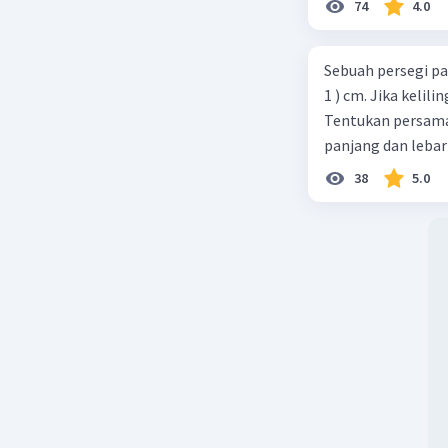
74
4.0
= (x – 8)(x
= (x – 8)(x
= x² + 2x –
Sebuah persegi pa
=
x² – 6x –
1 ) cm. Jika kelil
Tentukan persamaa
Jadi, per
panjang dan lebar
16 = 0
38
5.0
Beri R