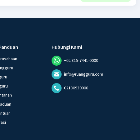
Panduan
Hubungi Kami
erusahaan
+62 815-7441-0000
angguru
info@ruangguru.com
guru
guru
02130930000
ntanan
gaduan
entuan
vasi