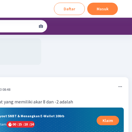
Daftar
Masuk
3 08:48
 yang memiliki akar 8 dan -2 adalah
ryout SNBT & Menangkan E-Wallet 100rb
Klaim
alam
00
:
15
:
18
:
13