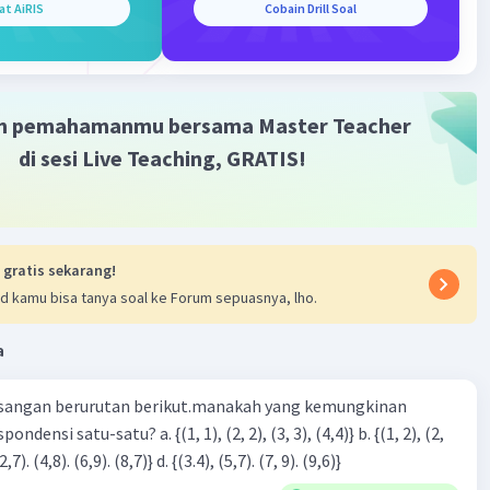
at AiRIS
Cobain Drill Soal
 -2 maka x1= 8 dan x2 =-2
 (-2) = 0
2) = 0
 - 16 = 0
m pemahamanmu bersama Master Teacher
 = 0
di sesi Live Teaching, GRATIS!
2
samaan kuadrat dari akar tersebut adalah x
- 6x - 16 = 0
·
5.0
(
1
)
Balas
ating
 gratis sekarang!
Community
Level 92
d kamu bisa tanya soal ke Forum sepuasnya, lho.
2023 10:25
a
terverifikasi
ang tepat untuk soal tersebut adalah
x² – 6x – 16 = 0
sangan berurutan berikut.manakah yang kemungkinan
3), (3, 4). (4,5)} c. {(2,7). (4,8). (6,9). (8,7)} d. {(3.4), (5,7). (7, 9). (9,6)}
– x2)