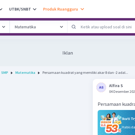
UTBK/SNBT
Produk Ruangguru
Iklan
SMP
Matematika
Persamaan kuadrat yang memiliki akar 8 dan -2 adal...
Alfira S
04 Desember 202
Persamaan kuadrat
Ikuti T
Habis d