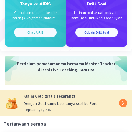
Tanya ke AiRIS
Drill Soal
Iklan
Yuk, cobain chat dan belajar
Latihan soal sesuai topik yang
bareng AiRIS, teman pintarmu!
kamu mau untuk persiapan ujian
Chat AiRIS
Cobain Drill Soal
Perdalam pemahamanmu bersama Master Teacher
di sesi Live Teaching, GRATIS!
Klaim Gold gratis sekarang!
Dengan Gold kamu bisa tanya soal ke Forum
sepuasnya, lho.
Pertanyaan serupa