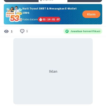
Ikuti Tryout SNBT & Menangkan E-Wallet
100rb
Klaim
Habis dalam
01
:
14
:
01
:
06
1
1
Jawaban terverifikasi
Iklan