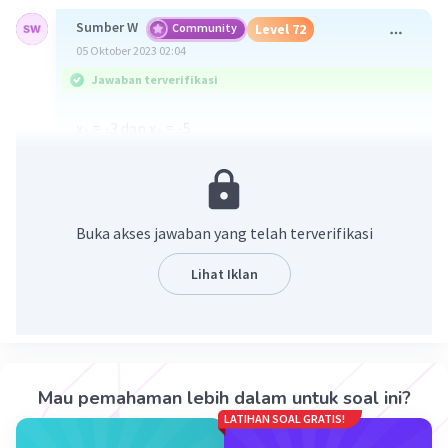
Sumber W
Community
Level 72
05 Oktober 2023 02:04
Jawaban terverifikasi
x
= -3 dan x
= -5
1
2
(x - x
)(x - x
)= 0
1
2
(x - (-3))(x - (-5))= 0
(x + 3)(x + 5)= 0
2
x
+ 5x + 3x + 15 = 0
Buka akses jawaban yang telah terverifikasi
2
x
+ 8x + 15 = 0
Lihat Iklan
·
5.0
(
1
)
Balas
Beri Rating
Mau pemahaman lebih dalam untuk soal ini?
LATIHAN SOAL GRATIS!