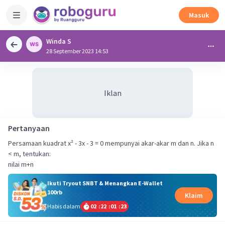
Masuk
Winda S
28 September 2023 14:53
Iklan
Pertanyaan
Persamaan kuadrat x² - 3x - 3 = 0 mempunyai akar-akar m dan n. Jika n
< m, tentukan:
nilai m+n
Ikuti Tryout SNBT & Menangkan E-Wallet
100rb
Klaim
Habis dalam
02
:
22
:
01
:
23