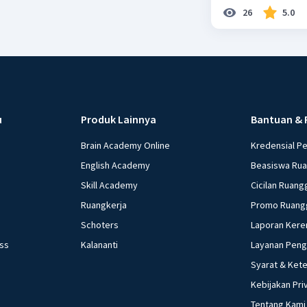
26
5.0
u
Produk Lainnya
Bantuan & 
Brain Academy Online
Kredensial P
English Academy
Beasiswa Ru
Skill Academy
Cicilan Ruang
Ruangkerja
Promo Ruang
Schoters
Laporan Kere
ess
Kalananti
Layanan Pen
Syarat & Ket
Kebijakan Pri
Tentang Kami