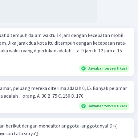
apat ditempuh dalam waktu 14 jam dengan kecepatan mobil
jam. Jika jarak dua kota itu ditempuh dengan kecepatan rata-
 yang diperlukan adalah .... a. 9 jam b. 12 jam c. 15
Jawaban terverifikasi
lamar, peluang mereka diterima adalah 0,15. Banyak pelamar
 adalah ... orang. A. 30 B. 75 C. 150 D. 170
Jawaban terverifikasi
n berikut dengan mendaftar anggota-anggotanyal D={
yusun tata surya\}