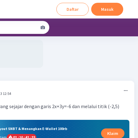
Daftar
Masuk
3 12:54
ng sejajar dengan garis 2x+3y=-6 dan melalui titik (-2,5)
ryout SNBT & Menangkan E-Wallet 100rb
Klaim
alam
02
:
10
:
42
:
33