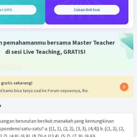
4 + 15
at AiRIS
Cobain Drill Soal
11 (eksplisit)
 = 0 (implisit)
·
5.0
(
1
)
Balas
ating
m pemahamanmu bersama Master Teacher
di sesi Live Teaching, GRATIS!
 gratis sekarang!
Iklan
d kamu bisa tanya soal ke Forum sepuasnya, lho.
a
sangan berurutan berikut.manakah yang kemungkinan
3), (3, 4). (4,5)} c. {(2,7). (4,8). (6,9). (8,7)} d. {(3.4), (5,7). (7, 9). (9,6)}