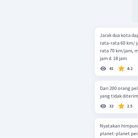
Jarak dua kota d
rata-rata 60 km/ 
rata 70 km/jam, maka waktu
jam d. 18 jam
41
4.2
Dari 200 orang pe
yang tidak diterima
32
2.5
Nyatakan himpuna
planet-planet pen