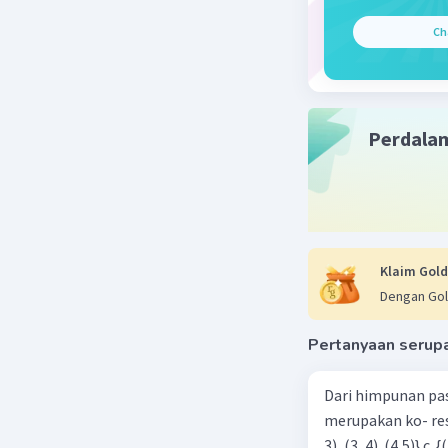
Y = -2X -
Ch
Y = -2X -
2X + Y - 11
Beri R
Perdala
Klaim Gold
Dengan Gol
Pertanyaan serup
Dari himpunan pa
merupakan ko- respondensi satu-satu? a. {(1, 1), (2, 2), (3, 3), (4,4)} b. {(1, 2), (2,