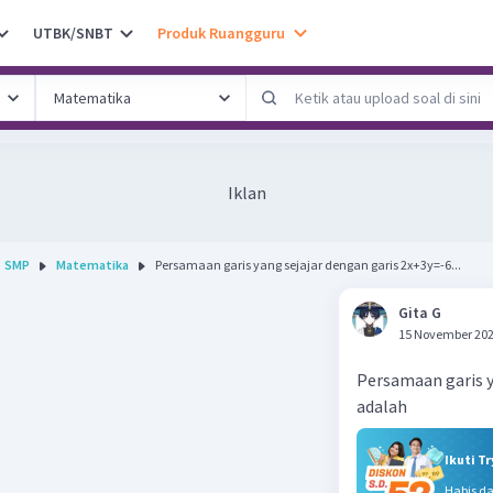
UTBK/SNBT
Produk Ruangguru
Iklan
SMP
Matematika
Persamaan garis yang sejajar dengan garis 2x+3y=-6...
Gita G
15 November 202
Persamaan garis ya
adalah
Ikuti T
Habis d