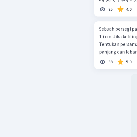
75
4.0
Sebuah persegi pa
1 ) cm. Jika kelil
Tentukan persamaa
panjang dan lebar
38
5.0