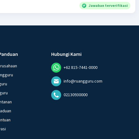
Jawaban terverifikasi
Panduan
Hubungi Kami
erusahaan
+62 815-7441-0000
angguru
info@ruangguru.com
guru
guru
02130930000
ntanan
gaduan
entuan
vasi