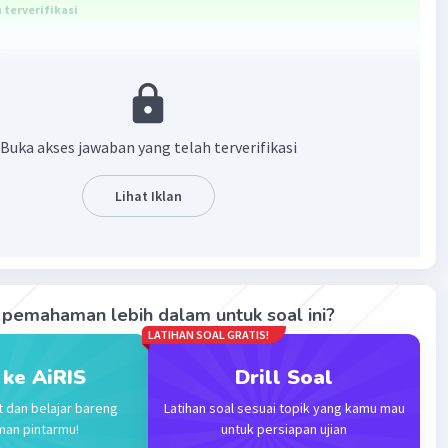
terverifikasi
 D
 pertama 2x + 3y = -6
Buka akses jawaban yang telah terverifikasi
jajar, pasti gradien nya sama
Lihat Iklan
t mencari gradien dari persamaan pertama
dalah -2/3
pemahaman lebih dalam untuk soal ini?
( X - X1 )
LATIHAN SOAL GRATIS!
 ( X - ( - 2 )
3 ( X + 2 )
 ke AiRIS
Drill Soal
/3X -4/3
t dan belajar bareng
Latihan soal sesuai topik yang kamu mau
X -12/3
man pintarmu!
untuk persiapan ujian
X -4