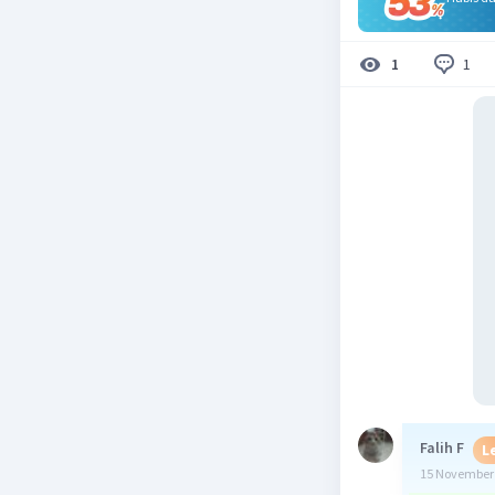
1
1
Falih F
L
15 November 