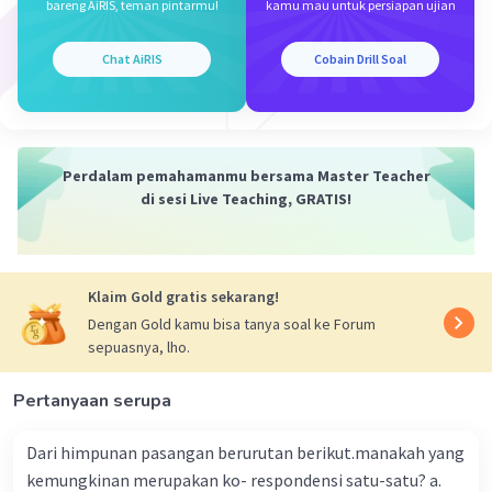
bareng AiRIS, teman pintarmu!
kamu mau untuk persiapan ujian
–½ × m2 = –1
m2 = –1 × (–2/1)
m2 = –1 × (–2)
Chat AiRIS
Cobain Drill Soal
m2 = 2
Jadi, gradien yang baru adalah 2.
Pada soal diketahui melalui titik (3, –2), sehingga
x1 = 3
Perdalam pemahamanmu bersama Master Teacher
y1 = –2
di sesi Live Teaching, GRATIS!
y – y1 = m2(x – x1)
y – (–2) = 2(x – 3)
y + 2 = 2x – 6
Klaim Gold gratis sekarang!
–2x + y + 2 + 6 = 0
–2x + y + 8 = 0
Dengan Gold kamu bisa tanya soal ke Forum
sepuasnya, lho.
2x – y – 8 = 0
Pertanyaan serupa
·
5.0
(
1
)
Balas
Beri Rating
Dari himpunan pasangan berurutan berikut.manakah yang
kemungkinan merupakan ko- respondensi satu-satu? a.