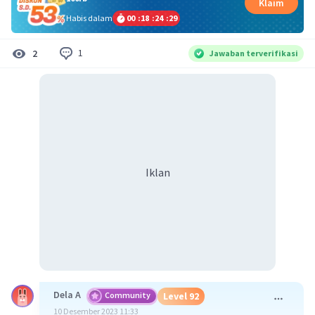
Klaim
Habis dalam
00
:
18
:
24
:
29
1
2
Jawaban terverifikasi
Iklan
Dela A
Community
Level 92
10 Desember 2023 11:33