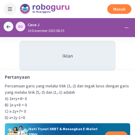
Masuk
Cece J
10 Desember 2023 08:25
Iklan
Pertanyaan
Persamaan garis yang melalui titik (3,-2) dan tegak lurus dengan garis
yang melalui tirik (5,-3) dan (1,-1) adalah
A) 2x+y+4= 0
B) 2x-y+8 = 0
C) x-2y+7= 0
D) x+2y-1=0
Ikuti Tryout SNBT & Menangkan E-Wallet
100rb